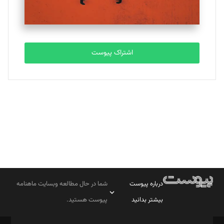
مصطفی مسجدی آرانی
تحریریه
اشتراک پیوست
بابک نقاش
تحریریه
درباره پیوست
شما در حال مطالعه وبسایت ماهنامه
بیشتر بدانید
پیوست هستید.
صاحب امتیاز: موسسه پرسش (پویندگان راز ستاره شمال)