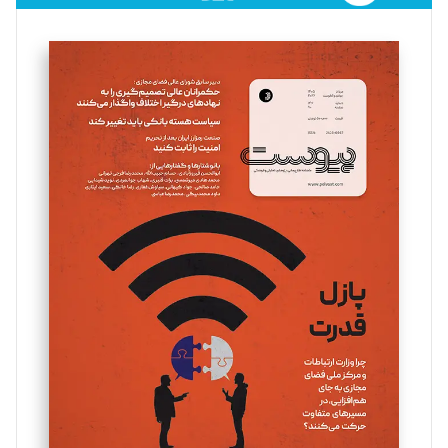
فائزه فتحی رستمی
تحریریه
سروش کرمیان
تحریریه
مینا پاکدل
تحریریه
یسنا امان‌پور
تحریریه
ملینا جعفری
تحریریه