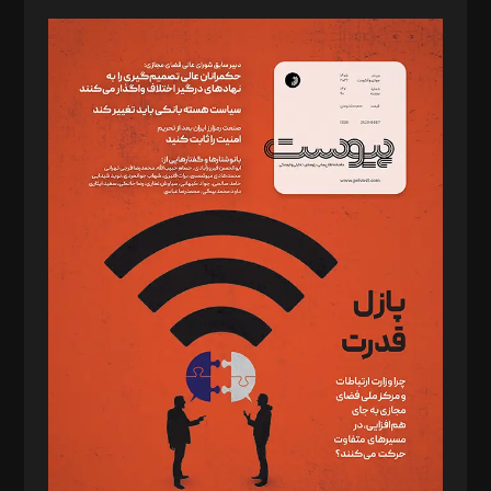
مدیر مسئول: محمدباقر اثنی‌عشری
سردبیر: مهرک محمودی
دبیر تحریریه: میثم قاسمی
د‌بیر ناداستان: سمانه سمیع
د‌بیر خدمت و تجارت: ابوالفضل رجبی
د‌بیر حقوق فناوری: حسام‌الدین ایپکچی
د‌بیر پیوست جهان: مینا پاکدل
د‌بیر تحریریه آنلاین: بابک نقاش
تحریریه‌: مجتبی محمود‌ی، آرش برهمند، یسنا امان‌پور، سروش کرمیان،
مصطفی مسجدی آرانی، ابوالفضل رجبی، زهرا فکرانه، فائزه فتحی
رستمی،مصطفی باستان
ویرایش: نگار استاد‌‌آقا
طراح یونیفرم: مجید توکلی
فیلمبرداری و عکاسی: امیر شفیعی، مانی لطفی زاده
گرافیک و صفحه‌آرایی: سید‌سبحان‌علی ثابت
مد‌یر توسعه تجاری: کامبیز برید‌