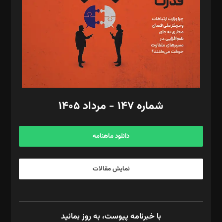
ویرایش: نگار استاد‌‌آقا
طراح یونیفرم: مجید توکلی
فیلمبرداری و عکاسی: امیر شفیعی، مانی لطفی زاده
گرافیک و صفحه‌آرایی: سید‌سبحان‌علی ثابت
مد‌یر توسعه تجاری: کامبیز برید‌
امور مالی: شاپور رهبری، محمد‌ کاظمی‌نیا
امور اد‌اری: راضیه محمود‌ی
شماره ۱۴۷ - مرداد ۱۴۰۵
مرکز تماس: ۰۲۱۴۲۸۲۴۰۰۰
آگهی و مشترکین: ۰۹۱۹۹۹۹۰۴۵۴
دانلود ماهنامه
نمایش مقالات
با خبرنامه پیوست، به روز بمانید