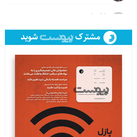
لیلا حنارود
تحریریه
فائزه فتحی رستمی
تحریریه
سروش کرمیان
تحریریه
مینا پاکدل
تحریریه
یسنا امان‌پور