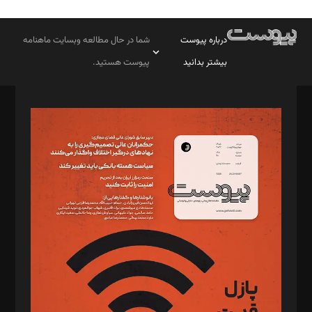
درباره پیوست
شما در حال مطالعه وبسایت ماهنامه
بیشتر بدانید
پیوست هستید.
صاحب امتیاز: موسسه پرسش (پویندگان راز ستاره شمال)
مدیر مسئول: محمدباقر اثنی‌عشری
سردبیر: مهرک محمودی
دبیر تحریریه: میثم قاسمی
د‌بیر ناداستان: سمانه سمیع
د‌بیر خدمت و تجارت: ابوالفضل رجبی
د‌بیر حقوق فناوری: حسام‌الدین ایپکچی
د‌بیر پیوست جهان: مینا پاکدل
د‌بیر تحریریه آنلاین: بابک نقاش
تحریریه‌: مجتبی محمود‌ی، آرش برهمند، یسنا امان‌پور، سروش کرمیان،
مصطفی مسجدی آرانی، ابوالفضل رجبی، زهرا فکرانه، فائزه فتحی
رستمی،مصطفی باستان