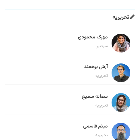
تحریریه
مهرک محمودی
سردبیر
آرش برهمند
تحریریه
سمانه سمیع
تحریریه
میثم قاسمی
تحریریه