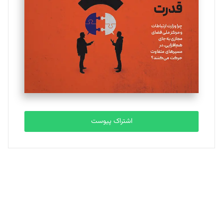
تحریریه
ملینا جعفری
تحریریه
مصطفی مسجدی آرانی
تحریریه
اشتراک پیوست
بابک نقاش
تحریریه