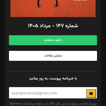
گرافیک و صفحه‌آرایی: سید‌سبحان‌علی ثابت
مد‌یر توسعه تجاری: کامبیز برید‌
امور مالی: شاپور رهبری، محمد‌ کاظمی‌نیا
امور اد‌اری: راضیه محمود‌ی
شماره ۱۴۷ - مرداد ۱۴۰۵
مرکز تماس: ۰۲۱۴۲۸۲۴۰۰۰
آگهی و مشترکین: ۰۹۱۹۹۹۹۰۴۵۴
دانلود ماهنامه
نمایش مقالات
با خبرنامه پیوست، به روز بمانید
برای استفاده از ریکپچا بایستی کلید API را در صفحه ی تنظیمات Quform