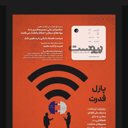
صاحب امتیاز: موسسه پرسش (پویندگان راز ستاره شمال)
مدیر مسئول: محمدباقر اثنی‌عشری
سردبیر: مهرک محمودی
دبیر تحریریه: میثم قاسمی
د‌بیر ناداستان: سمانه سمیع
د‌بیر خدمت و تجارت: ابوالفضل رجبی
د‌بیر حقوق فناوری: حسام‌الدین ایپکچی
د‌بیر پیوست جهان: مینا پاکدل
د‌بیر تحریریه آنلاین: بابک نقاش
تحریریه‌: مجتبی محمود‌ی، آرش برهمند، یسنا امان‌پور، سروش کرمیان،
مصطفی مسجدی آرانی، ابوالفضل رجبی، زهرا فکرانه، فائزه فتحی
رستمی،مصطفی باستان
ویرایش: نگار استاد‌‌آقا
طراح یونیفرم: مجید توکلی
فیلمبرداری و عکاسی: امیر شفیعی، مانی لطفی زاده