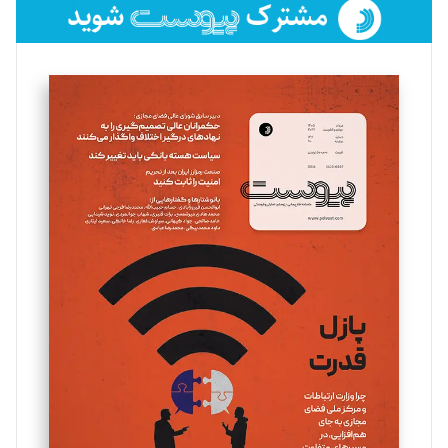
فائزه فتحی رستمی
تحریریه
سروش کرمیان
تحریریه
مینا پاکدل
تحریریه
یسنا امان‌پور
تحریریه
ملینا جعفری