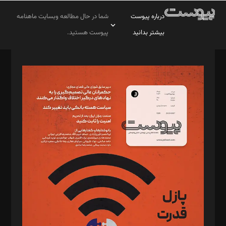
درباره پیوست
شما در حال مطالعه وبسایت ماهنامه
بیشتر بدانید
پیوست هستید.
صاحب امتیاز: موسسه پرسش (پویندگان راز ستاره شمال)
مدیر مسئول: محمدباقر اثنی‌عشری
سردبیر: مهرک محمودی
دبیر تحریریه: میثم قاسمی
د‌بیر ناداستان: سمانه سمیع
د‌بیر خدمت و تجارت: ابوالفضل رجبی
د‌بیر حقوق فناوری: حسام‌الدین ایپکچی
د‌بیر پیوست جهان: مینا پاکدل
د‌بیر تحریریه آنلاین: بابک نقاش
تحریریه‌: مجتبی محمود‌ی، آرش برهمند، یسنا امان‌پور، سروش کرمیان،
مصطفی مسجدی آرانی، ابوالفضل رجبی، زهرا فکرانه، فائزه فتحی
رستمی،مصطفی باستان
ویرایش: نگار استاد‌‌آقا