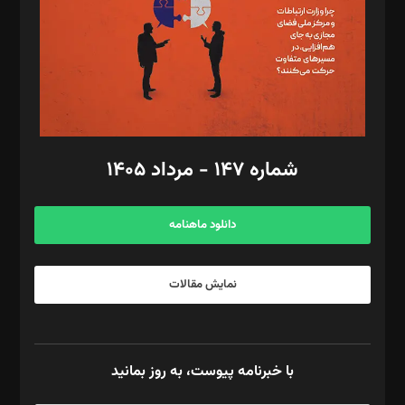
طراح یونیفرم: مجید توکلی
فیلمبرداری و عکاسی: امیر شفیعی، مانی لطفی زاده
گرافیک و صفحه‌آرایی: سید‌سبحان‌علی ثابت
مد‌یر توسعه تجاری: کامبیز برید‌
امور مالی: شاپور رهبری، محمد‌ کاظمی‌نیا
امور اد‌اری: راضیه محمود‌ی
شماره ۱۴۷ - مرداد ۱۴۰۵
مرکز تماس: ۰۲۱۴۲۸۲۴۰۰۰
آگهی و مشترکین: ۰۹۱۹۹۹۹۰۴۵۴
دانلود ماهنامه
نمایش مقالات
با خبرنامه پیوست، به روز بمانید