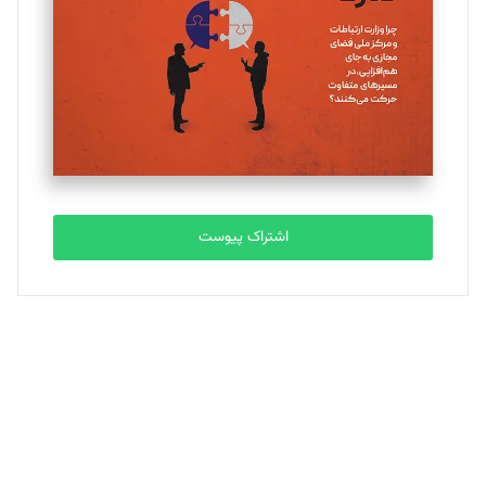
ملینا جعفری
تحریریه
مصطفی مسجدی آرانی
تحریریه
اشتراک پیوست
بابک نقاش
تحریریه