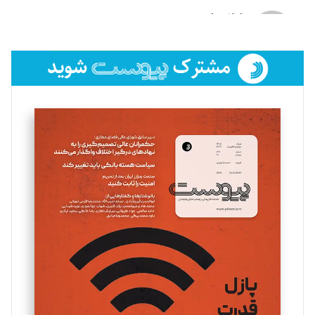
لیلا حنارود
تحریریه
فائزه فتحی رستمی
تحریریه
سروش کرمیان
تحریریه
مینا پاکدل
تحریریه
یسنا امان‌پور
تحریریه