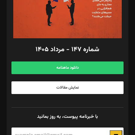
طراح یونیفرم: مجید توکلی
فیلمبرداری و عکاسی: امیر شفیعی، مانی لطفی زاده
گرافیک و صفحه‌آرایی: سید‌سبحان‌علی ثابت
مد‌یر توسعه تجاری: کامبیز برید‌
امور مالی: شاپور رهبری، محمد‌ کاظمی‌نیا
امور اد‌اری: راضیه محمود‌ی
شماره ۱۴۷ - مرداد ۱۴۰۵
مرکز تماس: ۰۲۱۴۲۸۲۴۰۰۰
آگهی و مشترکین: ۰۹۱۹۹۹۹۰۴۵۴
دانلود ماهنامه
نمایش مقالات
با خبرنامه پیوست، به روز بمانید