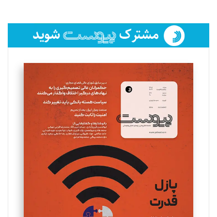
لیلا حنارود
تحریریه
فائزه فتحی رستمی
تحریریه
سروش کرمیان
تحریریه
مینا پاکدل
تحریریه
یسنا امان‌پور
تحریریه