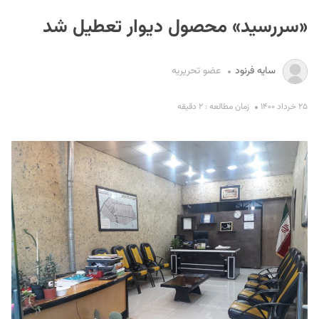
«سررسید» محصول دیوار تعطیل شد
سایه فرنود
عضو تحریریه
۲۵ خرداد ۱۴۰۰
زمان مطالعه : ۲ دقیقه
S