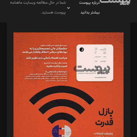
درباره پیوست
شما در حال مطالعه وبسایت ماهنامه
بیشتر بدانید
پیوست هستید.
صاحب امتیاز: موسسه پرسش (پویندگان راز ستاره شمال)
مدیر مسئول: محمدباقر اثنی‌عشری
سردبیر: مهرک محمودی
دبیر تحریریه: میثم قاسمی
د‌بیر ناداستان: سمانه سمیع
د‌بیر خدمت و تجارت: ابوالفضل رجبی
د‌بیر حقوق فناوری: حسام‌الدین ایپکچی
د‌بیر پیوست جهان: مینا پاکدل
د‌بیر تحریریه آنلاین: بابک نقاش
تحریریه‌: مجتبی محمود‌ی، آرش برهمند، یسنا امان‌پور، سروش کرمیان،
مصطفی مسجدی آرانی، ابوالفضل رجبی، زهرا فکرانه، فائزه فتحی
رستمی،مصطفی باستان
ویرایش: نگار استاد‌‌آقا