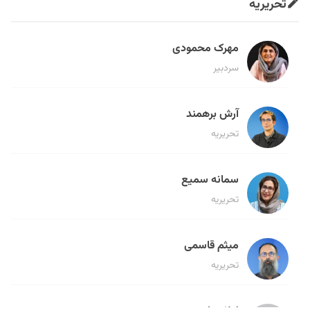
تحریریه
مهرک محمودی
سردبیر
آرش برهمند
تحریریه
سمانه سمیع
تحریریه
میثم قاسمی
تحریریه