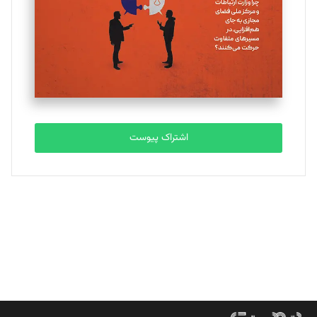
ملینا جعفری
تحریریه
مصطفی مسجدی آرانی
تحریریه
اشتراک پیوست
بابک نقاش
تحریریه