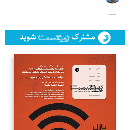
لیلا حنارود
تحریریه
فائزه فتحی رستمی
تحریریه
سروش کرمیان
تحریریه
مینا پاکدل
تحریریه
یسنا امان‌پور