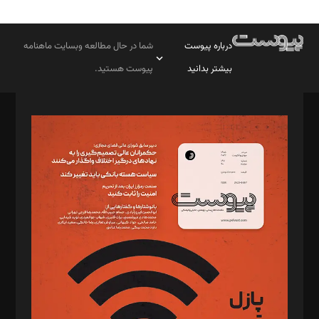
درباره پیوست
شما در حال مطالعه وبسایت ماهنامه
بیشتر بدانید
پیوست هستید.
صاحب امتیاز: موسسه پرسش (پویندگان راز ستاره شمال)
مدیر مسئول: محمدباقر اثنی‌عشری
سردبیر: مهرک محمودی
دبیر تحریریه: میثم قاسمی
د‌بیر ناداستان: سمانه سمیع
د‌بیر خدمت و تجارت: ابوالفضل رجبی
د‌بیر حقوق فناوری: حسام‌الدین ایپکچی
د‌بیر پیوست جهان: مینا پاکدل
د‌بیر تحریریه آنلاین: بابک نقاش
تحریریه‌: مجتبی محمود‌ی، آرش برهمند، یسنا امان‌پور، سروش کرمیان،
مصطفی مسجدی آرانی، ابوالفضل رجبی، زهرا فکرانه، فائزه فتحی