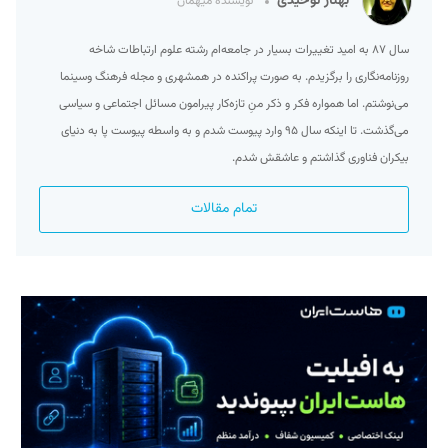
بهناز توحیدی
نویسنده میهمان
سال ۸۷ به امید تغییرات بسیار در جامعه‌ام رشته علوم ارتباطات شاخه
روزنامه‌نگاری را برگزیدم. به صورت پراکنده در همشهری و مجله فرهنگ وسینما
می‌نوشتم. اما همواره فکر و ذکر منِ تازه‌کار پیرامون مسائل اجتماعی و سیاسی
می‌گذشت. تا اینکه سال ۹۵ وارد پیوست شدم و به واسطه پیوست پا به دنیای
بیکران فناوری گذاشتم و عاشقش شدم.
تمام مقالات