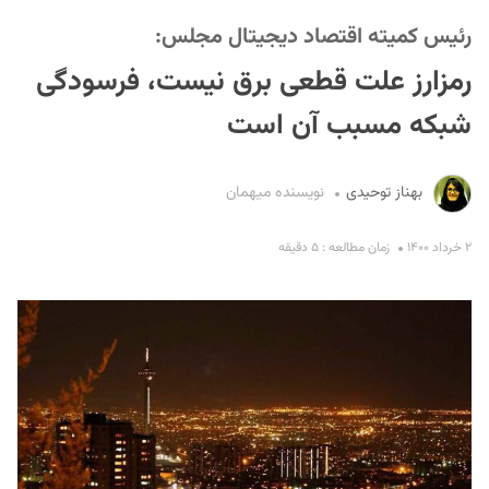
رئيس کمیته اقتصاد دیجیتال مجلس:
رمزارز علت قطعی برق نیست، فرسودگی
شبکه مسبب آن است
بهناز توحیدی
نویسنده میهمان
S
۲ خرداد ۱۴۰۰
زمان مطالعه : ۵ دقیقه