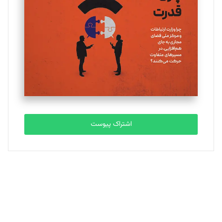
تحریریه
ملینا جعفری
تحریریه
مصطفی مسجدی آرانی
تحریریه
اشتراک پیوست
بابک نقاش
تحریریه