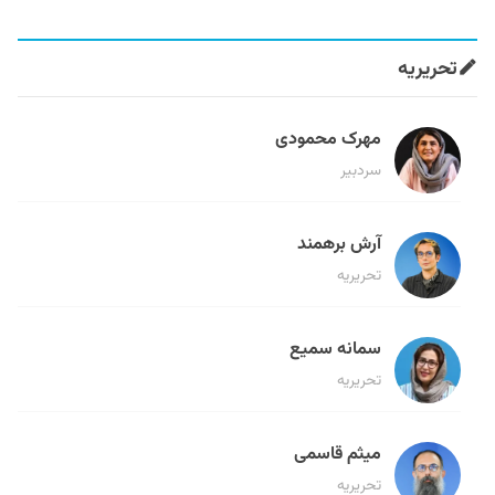
تحریریه
مهرک محمودی
سردبیر
آرش برهمند
تحریریه
سمانه سمیع
تحریریه
میثم قاسمی
تحریریه