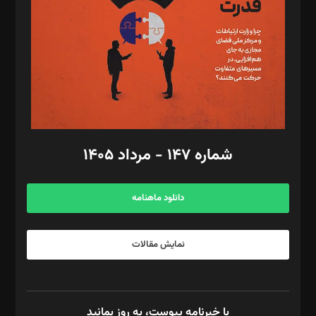
رستمی،مصطفی باستان
ویرایش: نگار استاد‌‌آقا
طراح یونیفرم: مجید توکلی
فیلمبرداری و عکاسی: امیر شفیعی، مانی لطفی زاده
گرافیک و صفحه‌آرایی: سید‌سبحان‌علی ثابت
مد‌یر توسعه تجاری: کامبیز برید‌
امور مالی: شاپور رهبری، محمد‌ کاظمی‌نیا
امور اد‌اری: راضیه محمود‌ی
شماره ۱۴۷ - مرداد ۱۴۰۵
مرکز تماس: ۰۲۱۴۲۸۲۴۰۰۰
آگهی و مشترکین: ۰۹۱۹۹۹۹۰۴۵۴
دانلود ماهنامه
نمایش مقالات
با خبرنامه پیوست، به روز بمانید