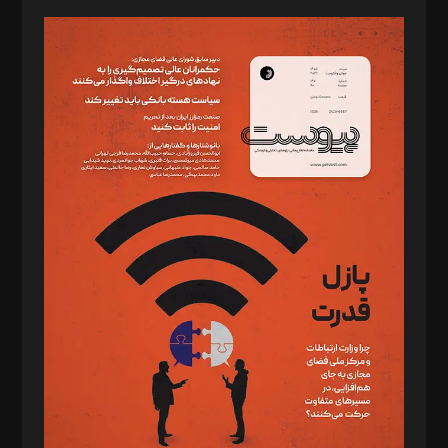
مدیر مسئول: محمدباقر اثنی‌عشری
سردبیر: مهرک محمودی
دبیر تحریریه: میثم قاسمی
د‌بیر ناداستان: سمانه سمیع
د‌بیر خدمت و تجارت: ابوالفضل رجبی
د‌بیر حقوق فناوری: حسام‌الدین ایپکچی
د‌بیر پیوست جهان: مینا پاکدل
د‌بیر تحریریه آنلاین: بابک نقاش
تحریریه‌: مجتبی محمود‌ی، آرش برهمند، یسنا امان‌پور، سروش کرمیان،
مصطفی مسجدی آرانی، ابوالفضل رجبی، زهرا فکرانه، فائزه فتحی
رستمی،مصطفی باستان
ویرایش: نگار استاد‌‌آقا
طراح یونیفرم: مجید توکلی
فیلمبرداری و عکاسی: امیر شفیعی، مانی لطفی زاده
گرافیک و صفحه‌آرایی: سید‌سبحان‌علی ثابت
مد‌یر توسعه تجاری: کامبیز برید‌