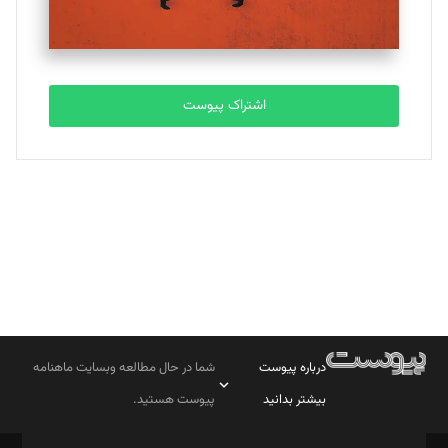
مصطفی مسجدی آرانی
تحریریه
اشتراک پیوست
بابک نقاش
تحریریه
درباره پیوست
شما در حال مطالعه وبسایت ماهنامه
بیشتر بدانید
پیوست هستید.
صاحب امتیاز: موسسه پرسش (پویندگان راز ستاره شمال)