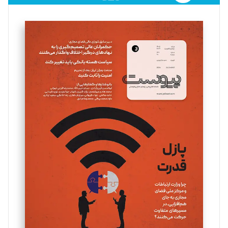
فائزه فتحی رستمی
تحریریه
سروش کرمیان
تحریریه
مینا پاکدل
تحریریه
یسنا امان‌پور
تحریریه
ملینا جعفری
تحریریه