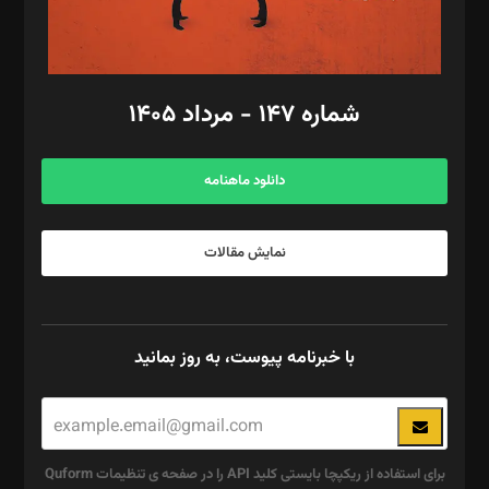
گرافیک و صفحه‌آرایی: سید‌سبحان‌علی ثابت
مد‌یر توسعه تجاری: کامبیز برید‌
امور مالی: شاپور رهبری، محمد‌ کاظمی‌نیا
امور اد‌اری: راضیه محمود‌ی
شماره ۱۴۷ - مرداد ۱۴۰۵
مرکز تماس: ۰۲۱۴۲۸۲۴۰۰۰
آگهی و مشترکین: ۰۹۱۹۹۹۹۰۴۵۴
دانلود ماهنامه
نمایش مقالات
با خبرنامه پیوست، به روز بمانید
برای استفاده از ریکپچا بایستی کلید API را در صفحه ی تنظیمات Quform