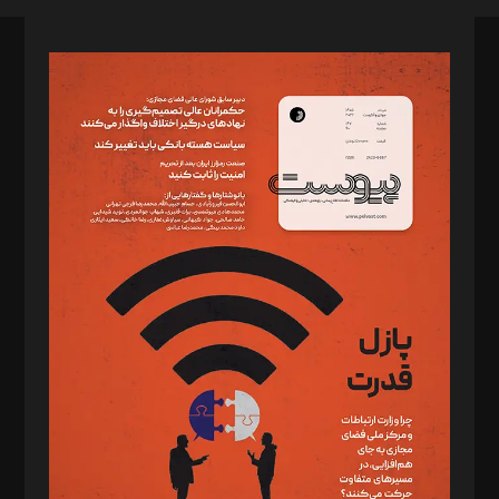
صاحب امتیاز: موسسه پرسش (پویندگان راز ستاره شمال)
مدیر مسئول: محمدباقر اثنی‌عشری
سردبیر: مهرک محمودی
دبیر تحریریه: میثم قاسمی
د‌بیر ناداستان: سمانه سمیع
د‌بیر خدمت و تجارت: ابوالفضل رجبی
د‌بیر حقوق فناوری: حسام‌الدین ایپکچی
د‌بیر پیوست جهان: مینا پاکدل
د‌بیر تحریریه آنلاین: بابک نقاش
تحریریه‌: مجتبی محمود‌ی، آرش برهمند، یسنا امان‌پور، سروش کرمیان،
مصطفی مسجدی آرانی، ابوالفضل رجبی، زهرا فکرانه، فائزه فتحی
رستمی،مصطفی باستان
ویرایش: نگار استاد‌‌آقا
طراح یونیفرم: مجید توکلی
فیلمبرداری و عکاسی: امیر شفیعی، مانی لطفی زاده