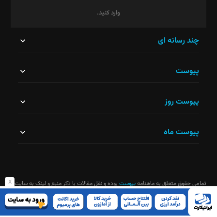
وارد کنید.
این
چند رسانه ای
قسمت
پیوست
نباید
خالی
پیوست روز
رها
شود.
پیوست ماه
x
تمامی حقوق متعلق به ماهنامه
پیوست
بوده و نقل مقالات با ذکر منبع و لینک به سایت
ماهنامه آزاد است