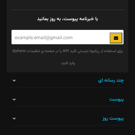
با خبرنامه پیوست، به روز بمانید
برای استفاده از ریکپچا بایستی کلید API را در صفحه ی تنظیمات Quform
وارد کنید.
این
چند رسانه ای
قسمت
پیوست
نباید
خالی
پیوست روز
رها