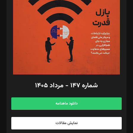
تحریریه‌: مجتبی محمود‌ی، آرش برهمند، یسنا امان‌پور، سروش کرمیان،
مصطفی مسجدی آرانی، ابوالفضل رجبی، زهرا فکرانه، فائزه فتحی
رستمی،مصطفی باستان
ویرایش: نگار استاد‌‌آقا
طراح یونیفرم: مجید توکلی
فیلمبرداری و عکاسی: امیر شفیعی، مانی لطفی زاده
گرافیک و صفحه‌آرایی: سید‌سبحان‌علی ثابت
مد‌یر توسعه تجاری: کامبیز برید‌
امور مالی: شاپور رهبری، محمد‌ کاظمی‌نیا
امور اد‌اری: راضیه محمود‌ی
شماره ۱۴۷ - مرداد ۱۴۰۵
مرکز تماس: ۰۲۱۴۲۸۲۴۰۰۰
آگهی و مشترکین: ۰۹۱۹۹۹۹۰۴۵۴
دانلود ماهنامه
نمایش مقالات