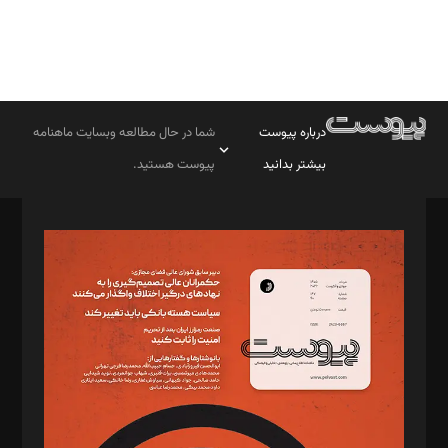
درباره پیوست
شما در حال مطالعه وبسایت ماهنامه
بیشتر بدانید
پیوست هستید.
صاحب امتیاز: موسسه پرسش (پویندگان راز ستاره شمال)
مدیر مسئول: محمدباقر اثنی‌عشری
سردبیر: مهرک محمودی
دبیر تحریریه: میثم قاسمی
د‌بیر ناداستان: سمانه سمیع
د‌بیر خدمت و تجارت: ابوالفضل رجبی
د‌بیر حقوق فناوری: حسام‌الدین ایپکچی
د‌بیر پیوست جهان: مینا پاکدل
د‌بیر تحریریه آنلاین: بابک نقاش