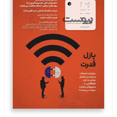
سروش کرمیان
تحریریه
مینا پاکدل
تحریریه
یسنا امان‌پور
تحریریه
ملینا جعفری
تحریریه
مصطفی مسجدی آرانی
تحریریه