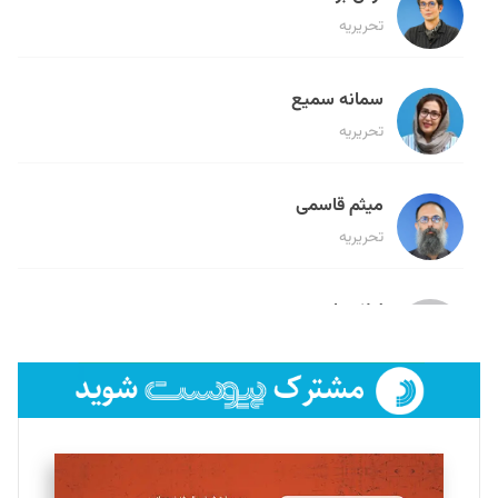
تحریریه
سمانه سمیع
تحریریه
میثم قاسمی
تحریریه
لیلا حنارود
تحریریه
فائزه فتحی رستمی
تحریریه