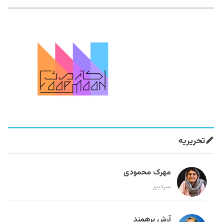
تحریریه
مهرک محمودی
سردبیر
آرش برهمند