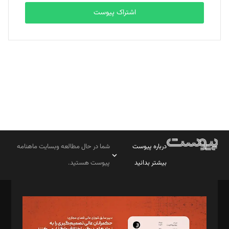
اشتراک پیوست
بابک نقاش
تحریریه
درباره پیوست
شما در حال مطالعه وبسایت ماهنامه
بیشتر بدانید
پیوست هستید.
صاحب امتیاز: موسسه پرسش (پویندگان راز ستاره شمال)
مدیر مسئول: محمدباقر اثنی‌عشری
سردبیر: مهرک محمودی