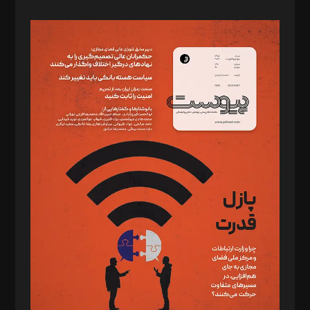
صاحب امتیاز: موسسه پرسش (پویندگان راز ستاره شمال)
مدیر مسئول: محمدباقر اثنی‌عشری
سردبیر: مهرک محمودی
دبیر تحریریه: میثم قاسمی
د‌بیر ناداستان: سمانه سمیع
د‌بیر خدمت و تجارت: ابوالفضل رجبی
د‌بیر حقوق فناوری: حسام‌الدین ایپکچی
د‌بیر پیوست جهان: مینا پاکدل
د‌بیر تحریریه آنلاین: بابک نقاش
تحریریه‌: مجتبی محمود‌ی، آرش برهمند، یسنا امان‌پور، سروش کرمیان،
مصطفی مسجدی آرانی، ابوالفضل رجبی، زهرا فکرانه، فائزه فتحی
رستمی،مصطفی باستان
ویرایش: نگار استاد‌‌آقا
طراح یونیفرم: مجید توکلی
فیلمبرداری و عکاسی: امیر شفیعی، مانی لطفی زاده
گرافیک و صفحه‌آرایی: سید‌سبحان‌علی ثابت