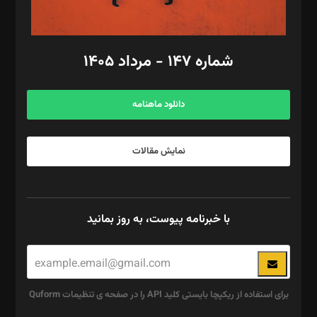
مد‌یر توسعه تجاری: کامبیز برید‌
امور مالی: شاپور رهبری، محمد‌ کاظمی‌نیا
امور اد‌اری: راضیه محمود‌ی
شماره ۱۴۷ - مرداد ۱۴۰۵
مرکز تماس: ۰۲۱۴۲۸۲۴۰۰۰
آگهی و مشترکین: ۰۹۱۹۹۹۹۰۴۵۴
دانلود ماهنامه
نمایش مقالات
با خبرنامه پیوست، به روز بمانید
برای استفاده از ریکپچا بایستی کلید API را در صفحه ی تنظیمات Quform