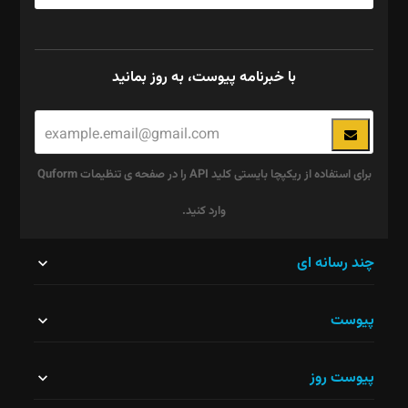
با خبرنامه پیوست، به روز بمانید
برای استفاده از ریکپچا بایستی کلید API را در صفحه ی تنظیمات Quform
وارد کنید.
این
چند رسانه ای
قسمت
پیوست
نباید
خالی
پیوست روز
رها