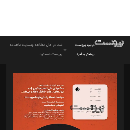
درباره پیوست
شما در حال مطالعه وبسایت ماهنامه
بیشتر بدانید
پیوست هستید.
صاحب امتیاز: موسسه پرسش (پویندگان راز ستاره شمال)
مدیر مسئول: محمدباقر اثنی‌عشری
سردبیر: مهرک محمودی
دبیر تحریریه: میثم قاسمی
د‌بیر ناداستان: سمانه سمیع
د‌بیر خدمت و تجارت: ابوالفضل رجبی
د‌بیر حقوق فناوری: حسام‌الدین ایپکچی
د‌بیر پیوست جهان: مینا پاکدل