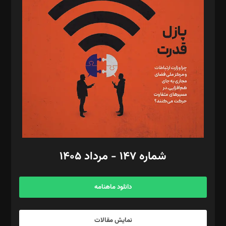
د‌بیر تحریریه آنلاین: بابک نقاش
تحریریه‌: مجتبی محمود‌ی، آرش برهمند، یسنا امان‌پور، سروش کرمیان،
مصطفی مسجدی آرانی، ابوالفضل رجبی، زهرا فکرانه، فائزه فتحی
رستمی،مصطفی باستان
ویرایش: نگار استاد‌‌آقا
طراح یونیفرم: مجید توکلی
فیلمبرداری و عکاسی: امیر شفیعی، مانی لطفی زاده
گرافیک و صفحه‌آرایی: سید‌سبحان‌علی ثابت
مد‌یر توسعه تجاری: کامبیز برید‌
امور مالی: شاپور رهبری، محمد‌ کاظمی‌نیا
امور اد‌اری: راضیه محمود‌ی
شماره ۱۴۷ - مرداد ۱۴۰۵
مرکز تماس: ۰۲۱۴۲۸۲۴۰۰۰
آگهی و مشترکین: ۰۹۱۹۹۹۹۰۴۵۴
دانلود ماهنامه
نمایش مقالات