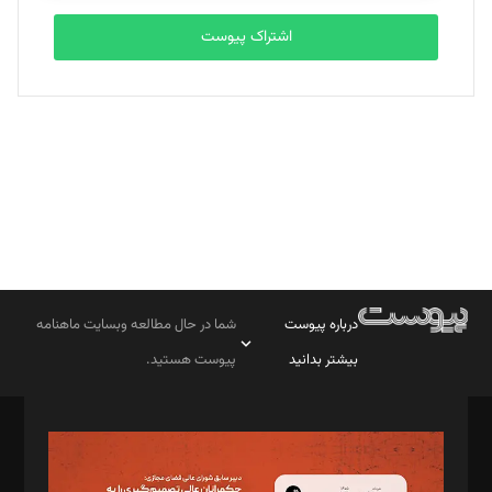
اشتراک پیوست
درباره پیوست
شما در حال مطالعه وبسایت ماهنامه
بیشتر بدانید
پیوست هستید.
صاحب امتیاز: موسسه پرسش (پویندگان راز ستاره شمال)
مدیر مسئول: محمدباقر اثنی‌عشری
سردبیر: مهرک محمودی