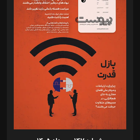
دبیر تحریریه: میثم قاسمی
د‌بیر ناداستان: سمانه سمیع
د‌بیر خدمت و تجارت: ابوالفضل رجبی
د‌بیر حقوق فناوری: حسام‌الدین ایپکچی
د‌بیر پیوست جهان: مینا پاکدل
د‌بیر تحریریه آنلاین: بابک نقاش
تحریریه‌: مجتبی محمود‌ی، آرش برهمند، یسنا امان‌پور، سروش کرمیان،
مصطفی مسجدی آرانی، ابوالفضل رجبی، زهرا فکرانه، فائزه فتحی
رستمی،مصطفی باستان
ویرایش: نگار استاد‌‌آقا
طراح یونیفرم: مجید توکلی
فیلمبرداری و عکاسی: امیر شفیعی، مانی لطفی زاده
گرافیک و صفحه‌آرایی: سید‌سبحان‌علی ثابت
مد‌یر توسعه تجاری: کامبیز برید‌
امور مالی: شاپور رهبری، محمد‌ کاظمی‌نیا
امور اد‌اری: راضیه محمود‌ی