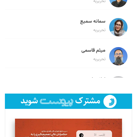
تحریریه
سمانه سمیع
تحریریه
میثم قاسمی
تحریریه
لیلا حنارود
تحریریه
فائزه فتحی رستمی
تحریریه