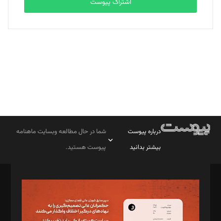
اشتراک پیوست
بابک نقاش
تحریریه
درباره پیوست
شما در حال مطالعه وبسایت ماهنامه
بیشتر بدانید
پیوست هستید.
صاحب امتیاز: موسسه پرسش (پویندگان راز ستاره شمال)
مدیر مسئول: محمدباقر اثنی‌عشری
سردبیر: مهرک محمودی
دبیر تحریریه: میثم قاسمی