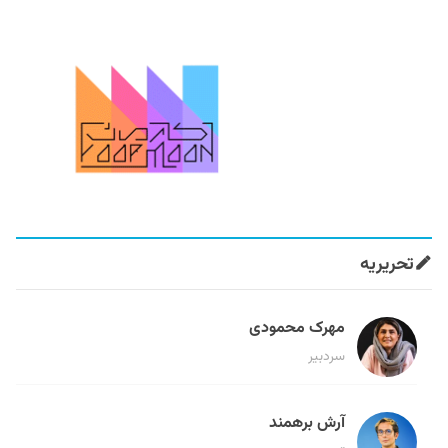
تحریریه
مهرک محمودی
سردبیر
آرش برهمند