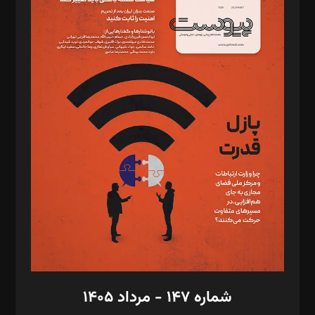
د‌بیر ناداستان: سمانه سمیع
د‌بیر خدمت و تجارت: ابوالفضل رجبی
د‌بیر حقوق فناوری: حسام‌الدین ایپکچی
د‌بیر پیوست جهان: مینا پاکدل
د‌بیر تحریریه آنلاین: بابک نقاش
تحریریه‌: مجتبی محمود‌ی، آرش برهمند، یسنا امان‌پور، سروش کرمیان،
مصطفی مسجدی آرانی، ابوالفضل رجبی، زهرا فکرانه، فائزه فتحی
رستمی،مصطفی باستان
ویرایش: نگار استاد‌‌آقا
طراح یونیفرم: مجید توکلی
فیلمبرداری و عکاسی: امیر شفیعی، مانی لطفی زاده
گرافیک و صفحه‌آرایی: سید‌سبحان‌علی ثابت
مد‌یر توسعه تجاری: کامبیز برید‌
امور مالی: شاپور رهبری، محمد‌ کاظمی‌نیا
امور اد‌اری: راضیه محمود‌ی
شماره ۱۴۷ - مرداد ۱۴۰۵
مرکز تماس: ۰۲۱۴۲۸۲۴۰۰۰