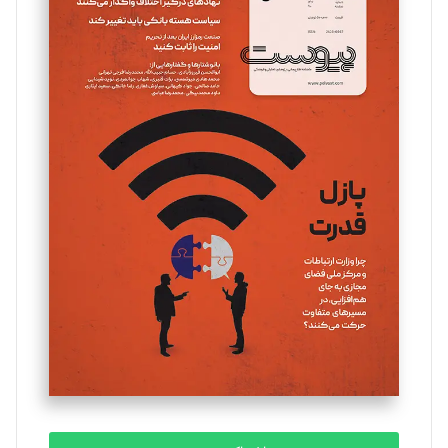
سروش کرمیان
تحریریه
مینا پاکدل
تحریریه
یسنا امان‌پور
تحریریه
ملینا جعفری
تحریریه
مصطفی مسجدی آرانی
تحریریه