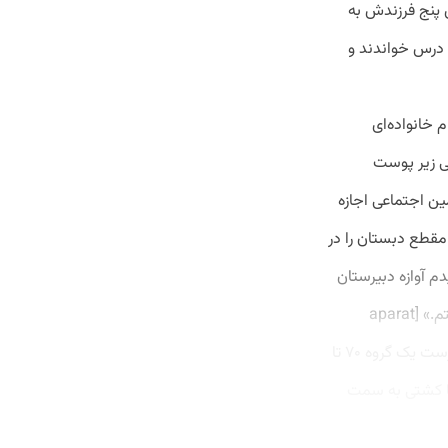
ی پنج فرزندش به
درس خواندند و
 ثنایی فرزند چهام خانواده‌ای
دک آبی زیر پوست
ین اجتماعی اجازه
مقطع دبستان را در
 آوازه دبیرستان
البرز و مرحوم مجتهدی به گوش خودم و پدرم رسید و برای همین بعد به دبیرستان البرز رفتم.» [aparat
id="0L2la"] خانواده پدربزرگ من ترک زنجان بود و به دلایلی در اواخر دوره قاجار او که سرپرست یک گروه ۷۰ تا
ا با کشتی به سمت