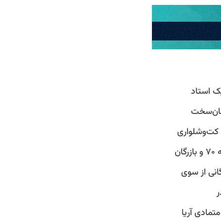
ک استاد
جان‌سخت
 کت‌وشلواری
ریزنقش کشف خواهید کرد یک انقلابی دهه ۵۰، محقق دهه ۶۰، استاد دهه ۷۰ و بازرگان
یک تبعید بازرگانی از سوی
ر
تمادی آریا