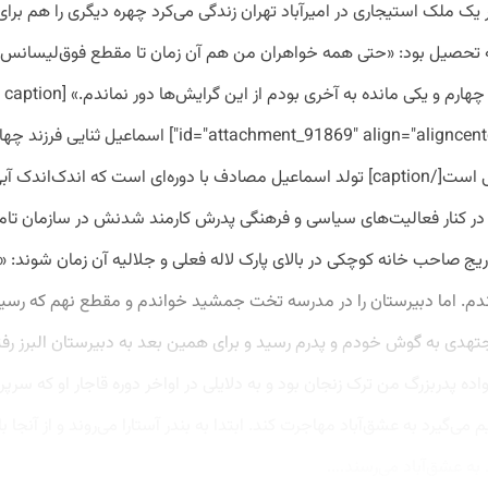
یک ملک استیجاری در امیرآباد تهران زندگی می‌کرد چهره دیگری را هم برا
 تحصیل بود: «حتی همه خواهران من هم آن زمان تا مقطع فوق‌لیسانس 
من هم که فرزند چهارم و یکی مانده به آخری بودم از این گرایش‌ها دور نماندم.» [caption
id="attachment_91869" align="aligncenter" width="657"] اسماعیل
سیاسی و مذهبی است[/caption] تولد اسماعیل مصادف با دوره‌ای است که اندک‌ان
و در کنار فعالیت‌های سیاسی و فرهنگی پدرش کارمند شدنش در سازمان تام
یج صاحب خانه کوچکی در بالای پارک لاله فعلی و جلالیه آن زمان شوند: «
م. اما دبیرستان را در مدرسه تخت جمشید خواندم و مقطع نهم که رسیدم
یم می‌گیرد به عشق‌آباد مهاجرت کند. ابتدا به بندر آستارا می‌روند و از آنج
به عشق‌آباد می‌رسند....