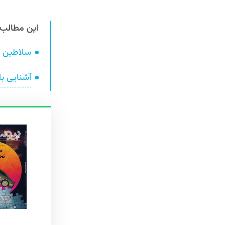
این مطالب 
سلاطین ار
آشنایی با همیاب 24 ؛ س