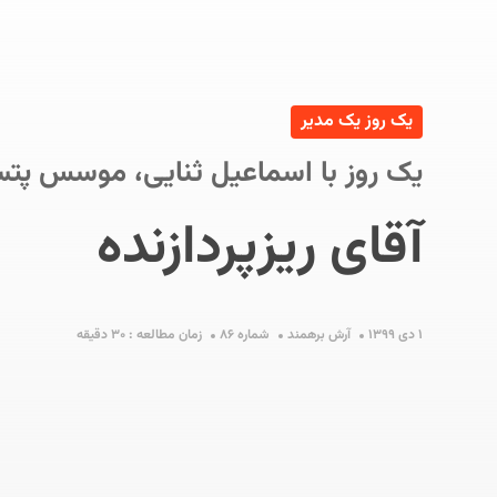
یک روز یک مدیر
یک روز با اسماعیل ثنایی، موسس پتسا 
آقای ریزپردازنده
S
۱ دی ۱۳۹۹
آرش برهمند
شماره ۸۶
زمان مطالعه : ۳۰ دقیقه