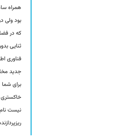
همراه ساما
بود ولی د
که در فضا
ثنایی بدو
فناوری اطل
جدید مخاب
برای شما 
خاکستری ا
نیست نام 
ریزپردازنده