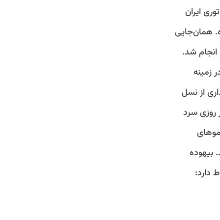
وری ایران
. همان‌جایی
انجام شد.
 زمینه
اری از نسل
 روزی سرد
موهای
 بیهوده
 دارد: