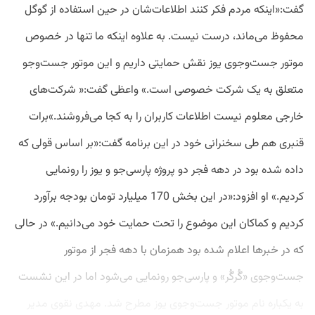
گفت:«اینکه مردم فکر کنند اطلاعات‌شان در حین استفاده از گوگل
محفوظ می‌ماند، درست نیست. به علاوه اینکه ما تنها در خصوص
موتور جست‌وجوی یوز نقش حمایتی داریم و این موتور جست‌وجو
متعلق به یک شرکت خصوصی است.» واعظی گفت:« شرکت‌های
خارجی معلوم نیست اطلاعات کاربران را به کجا می‌فروشند.»برات
قنبری هم طی سخنرانی خود در این برنامه گفت:«بر اساس قولی که
داده شده بود در دهه فجر دو پروژه پارسی‌جو و یوز را رونمایی
کردیم.» او افزود:«در این بخش 170 میلیارد تومان بودجه برآورد
کردیم و کماکان این موضوع را تحت حمایت خود می‌دانیم.» در حالی‌
که در خبرها اعلام شده بود همزمان با دهه فجر از موتور
جست‌وجوی «گُرگُر» و پارسی‌جو رونمایی می‌شود‌ اما در این نشست
به یکباره نام موتور جست‌وجوی یوز مطرح شد. مهدی نقوی مدیر