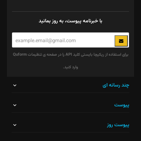
با خبرنامه پیوست، به روز بمانید
برای استفاده از ریکپچا بایستی کلید API را در صفحه ی تنظیمات Quform
وارد کنید.
این
چند رسانه ای
قسمت
پیوست
نباید
خالی
پیوست روز
رها