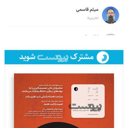
میثم قاسمی
تحریریه
لیلا حنارود
تحریریه
فائزه فتحی رستمی
تحریریه
سروش کرمیان
تحریریه
مینا پاکدل
تحریریه