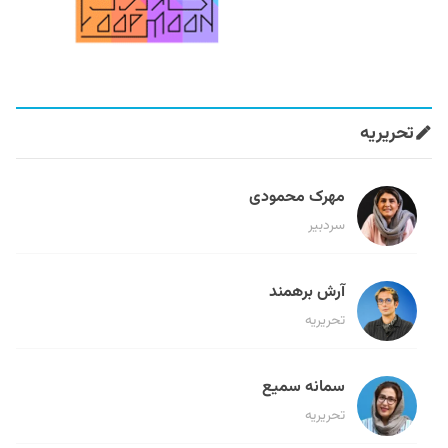
تحریریه
مهرک محمودی
سردبیر
آرش برهمند
تحریریه
سمانه سمیع
تحریریه