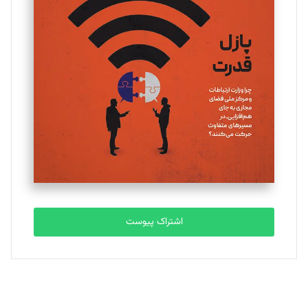
یسنا امان‌پور
تحریریه
ملینا جعفری
تحریریه
مصطفی مسجدی آرانی
تحریریه
اشتراک پیوست
بابک نقاش
تحریریه