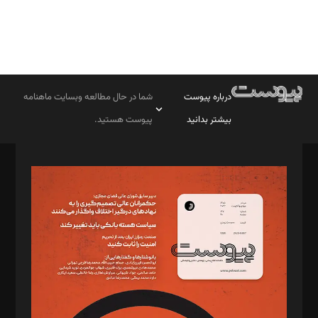
درباره پیوست
شما در حال مطالعه وبسایت ماهنامه
بیشتر بدانید
پیوست هستید.
صاحب امتیاز: موسسه پرسش (پویندگان راز ستاره شمال)
مدیر مسئول: محمدباقر اثنی‌عشری
سردبیر: مهرک محمودی
دبیر تحریریه: میثم قاسمی
د‌بیر ناداستان: سمانه سمیع
د‌بیر خدمت و تجارت: ابوالفضل رجبی
د‌بیر حقوق فناوری: حسام‌الدین ایپکچی
د‌بیر پیوست جهان: مینا پاکدل
د‌بیر تحریریه آنلاین: بابک نقاش