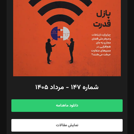
تحریریه‌: مجتبی محمود‌ی، آرش برهمند، یسنا امان‌پور، سروش کرمیان،
مصطفی مسجدی آرانی، ابوالفضل رجبی، زهرا فکرانه، فائزه فتحی
رستمی،مصطفی باستان
ویرایش: نگار استاد‌‌آقا
طراح یونیفرم: مجید توکلی
فیلمبرداری و عکاسی: امیر شفیعی، مانی لطفی زاده
گرافیک و صفحه‌آرایی: سید‌سبحان‌علی ثابت
مد‌یر توسعه تجاری: کامبیز برید‌
امور مالی: شاپور رهبری، محمد‌ کاظمی‌نیا
امور اد‌اری: راضیه محمود‌ی
شماره ۱۴۷ - مرداد ۱۴۰۵
مرکز تماس: ۰۲۱۴۲۸۲۴۰۰۰
آگهی و مشترکین: ۰۹۱۹۹۹۹۰۴۵۴
دانلود ماهنامه
نمایش مقالات