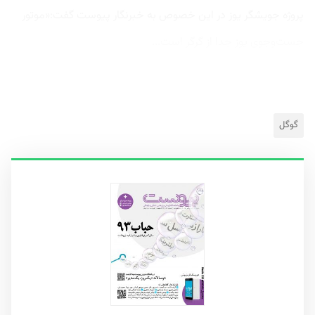
پروژه جویشگر یوز در این خصوص به خبرنگار پیوست گفت:«موتور
جست‌وجوی یوز جدا از گرگر است...
گوگل