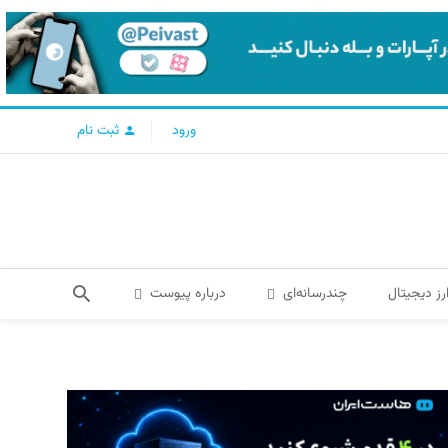
ورود
ثبت نام
رز دیجیتال
چندرسانه‌ای
درباره پیوست