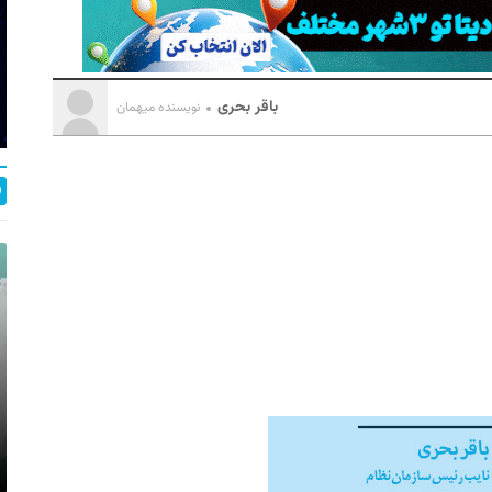
باقر بحری
نویسنده میهمان