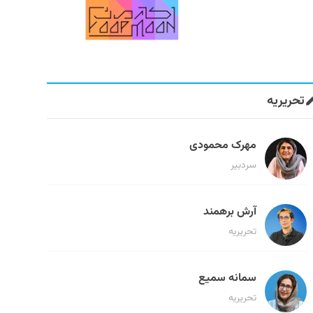
تحریریه
مهرک محمودی
سردبیر
آرش برهمند
تحریریه
سمانه سمیع
تحریریه