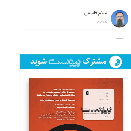
میثم قاسمی
تحریریه
لیلا حنارود
تحریریه
فائزه فتحی رستمی
تحریریه
سروش کرمیان
تحریریه
مینا پاکدل