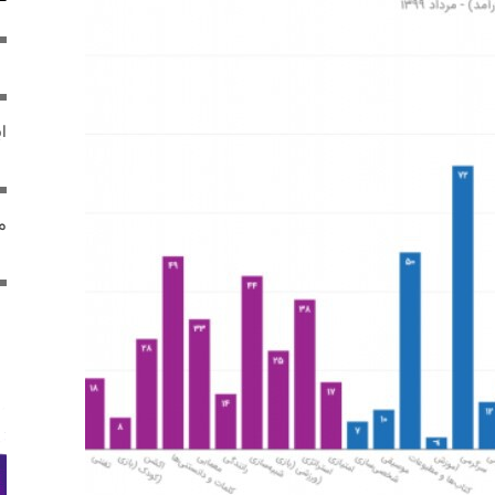
ایر
مص