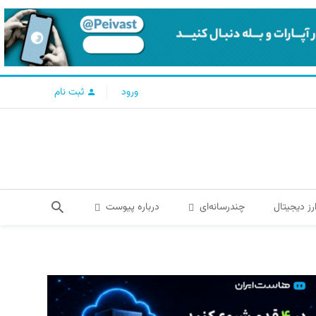
ورود
ثبت نام
رز دیجیتال
چندرسانه‌ای
درباره پیوست