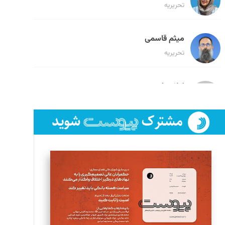
تحریریه
میثم قاسمی
تحریریه
لیلا حنارود
تحریریه
فائزه فتحی رستمی
تحریریه
سروش کرمیان
تحریریه