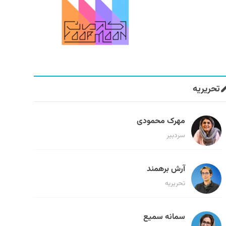
تحریریه
مهرک محمودی
سردبیر
آرش برهمند
تحریریه
سمانه سمیع