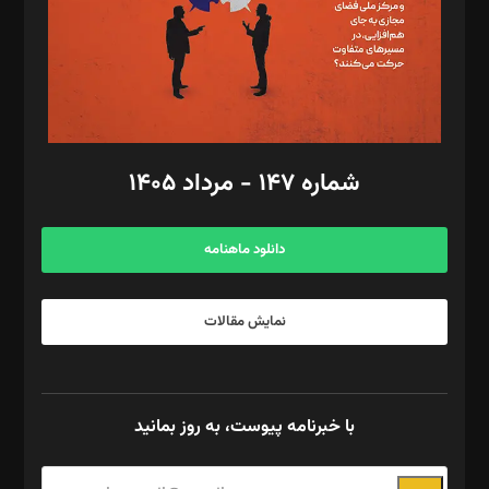
طراح یونیفرم: مجید توکلی
فیلمبرداری و عکاسی: امیر شفیعی، مانی لطفی زاده
گرافیک و صفحه‌آرایی: سید‌سبحان‌علی ثابت
مد‌یر توسعه تجاری: کامبیز برید‌
امور مالی: شاپور رهبری، محمد‌ کاظمی‌نیا
امور اد‌اری: راضیه محمود‌ی
شماره ۱۴۷ - مرداد ۱۴۰۵
مرکز تماس: ۰۲۱۴۲۸۲۴۰۰۰
آگهی و مشترکین: ۰۹۱۹۹۹۹۰۴۵۴
دانلود ماهنامه
نمایش مقالات
با خبرنامه پیوست، به روز بمانید