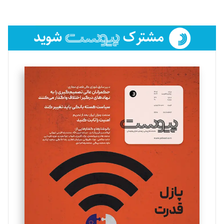
لیلا حنارود
تحریریه
فائزه فتحی رستمی
تحریریه
سروش کرمیان
تحریریه
مینا پاکدل
تحریریه
یسنا امان‌پور
تحریریه