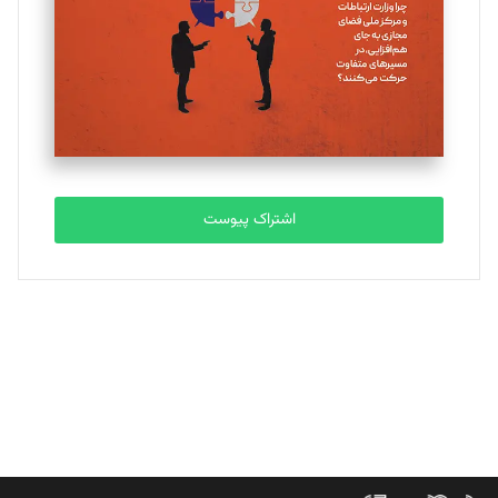
ملینا جعفری
تحریریه
مصطفی مسجدی آرانی
تحریریه
اشتراک پیوست
بابک نقاش
تحریریه