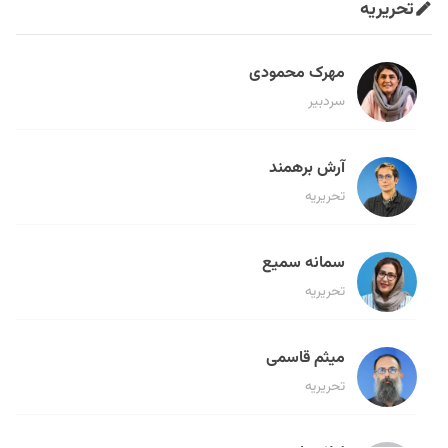
تحریریه
مهرک محمودی
سردبیر
آرش برهمند
تحریریه
سمانه سمیع
تحریریه
میثم قاسمی
تحریریه