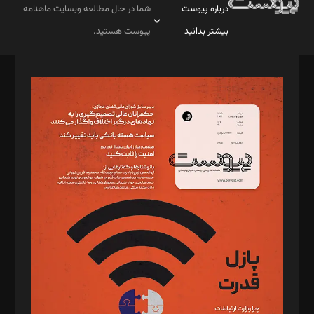
درباره پیوست
شما در حال مطالعه وبسایت ماهنامه
بیشتر بدانید
پیوست هستید.
صاحب امتیاز: موسسه پرسش (پویندگان راز ستاره شمال)
مدیر مسئول: محمدباقر اثنی‌عشری
سردبیر: مهرک محمودی
دبیر تحریریه: میثم قاسمی
د‌بیر ناداستان: سمانه سمیع
د‌بیر خدمت و تجارت: ابوالفضل رجبی
د‌بیر حقوق فناوری: حسام‌الدین ایپکچی
د‌بیر پیوست جهان: مینا پاکدل
د‌بیر تحریریه آنلاین: بابک نقاش
تحریریه‌: مجتبی محمود‌ی، آرش برهمند، یسنا امان‌پور، سروش کرمیان،
مصطفی مسجدی آرانی، ابوالفضل رجبی، زهرا فکرانه، فائزه فتحی
رستمی،مصطفی باستان
ویرایش: نگار استاد‌‌آقا