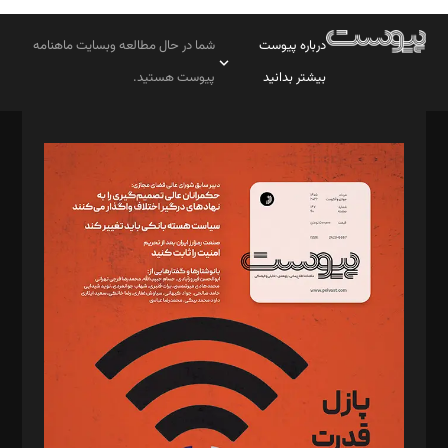
درباره پیوست
شما در حال مطالعه وبسایت ماهنامه
بیشتر بدانید
پیوست هستید.
صاحب امتیاز: موسسه پرسش (پویندگان راز ستاره شمال)
مدیر مسئول: محمدباقر اثنی‌عشری
سردبیر: مهرک محمودی
دبیر تحریریه: میثم قاسمی
د‌بیر ناداستان: سمانه سمیع
د‌بیر خدمت و تجارت: ابوالفضل رجبی
د‌بیر حقوق فناوری: حسام‌الدین ایپکچی
د‌بیر پیوست جهان: مینا پاکدل
د‌بیر تحریریه آنلاین: بابک نقاش
تحریریه‌: مجتبی محمود‌ی، آرش برهمند، یسنا امان‌پور، سروش کرمیان،
مصطفی مسجدی آرانی، ابوالفضل رجبی، زهرا فکرانه، فائزه فتحی
رستمی،مصطفی باستان