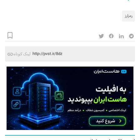
رمزارز
http://pvst.ir/8dz
لینک کوتاه