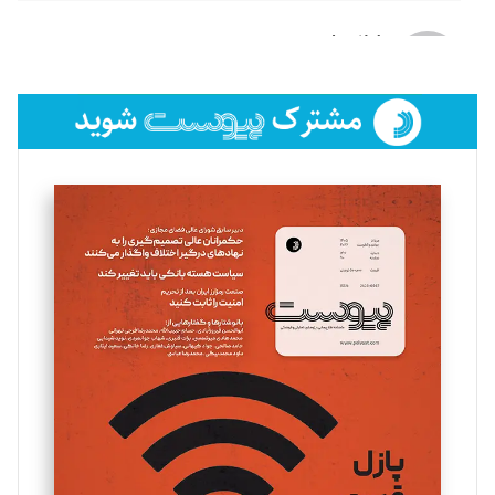
لیلا حنارود
تحریریه
فائزه فتحی رستمی
تحریریه
سروش کرمیان
تحریریه
مینا پاکدل
تحریریه
یسنا امان‌پور
تحریریه