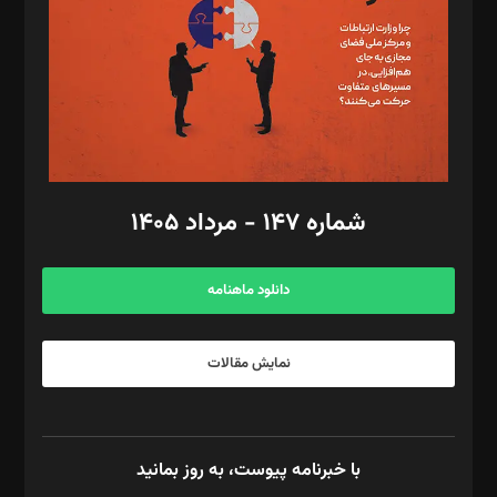
ویرایش: نگار استاد‌‌آقا
طراح یونیفرم: مجید توکلی
فیلمبرداری و عکاسی: امیر شفیعی، مانی لطفی زاده
گرافیک و صفحه‌آرایی: سید‌سبحان‌علی ثابت
مد‌یر توسعه تجاری: کامبیز برید‌
امور مالی: شاپور رهبری، محمد‌ کاظمی‌نیا
امور اد‌اری: راضیه محمود‌ی
شماره ۱۴۷ - مرداد ۱۴۰۵
مرکز تماس: ۰۲۱۴۲۸۲۴۰۰۰
آگهی و مشترکین: ۰۹۱۹۹۹۹۰۴۵۴
دانلود ماهنامه
نمایش مقالات
با خبرنامه پیوست، به روز بمانید