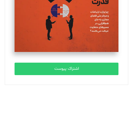
ملینا جعفری
تحریریه
مصطفی مسجدی آرانی
تحریریه
اشتراک پیوست
بابک نقاش
تحریریه