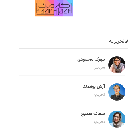
تحریریه
مهرک محمودی
سردبیر
آرش برهمند
تحریریه
سمانه سمیع
تحریریه