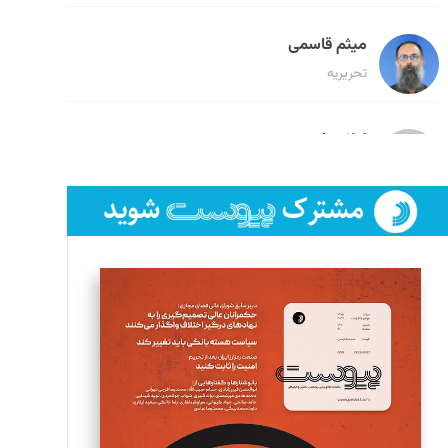
میثم قاسمی
تحریریه
لیلا حنارود
تحریریه
فائزه فتحی رستمی
تحریریه
سروش کرمیان
تحریریه
مینا پاکدل