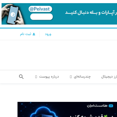
ورود
ثبت نام
رز دیجیتال
چندرسانه‌ای
درباره پیوست