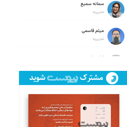
سمانه سمیع
تحریریه
میثم قاسمی
تحریریه
لیلا حنارود
تحریریه
فائزه فتحی رستمی
تحریریه
سروش کرمیان
تحریریه