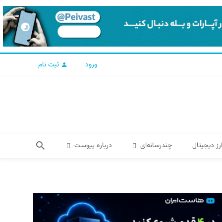
ورود
ثبت نام
رز دیجیتال
چندرسانه‌ای
درباره پیوست