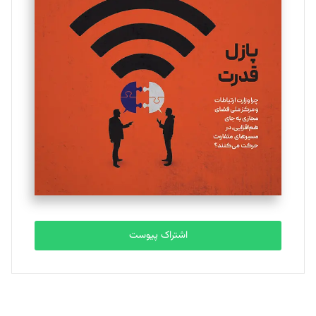
تحریریه
یسنا امان‌پور
تحریریه
ملینا جعفری
تحریریه
مصطفی مسجدی آرانی
تحریریه
اشتراک پیوست
بابک نقاش
تحریریه