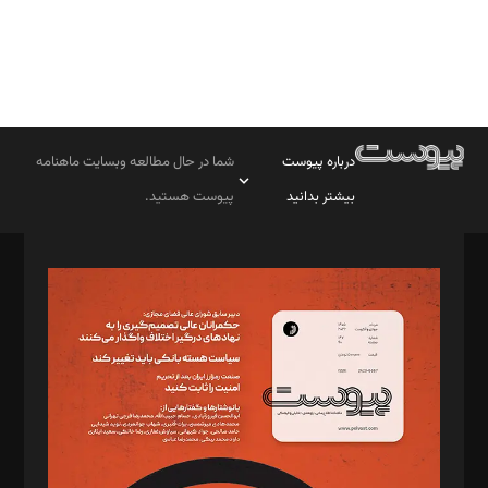
درباره پیوست
شما در حال مطالعه وبسایت ماهنامه
بیشتر بدانید
پیوست هستید.
صاحب امتیاز: موسسه پرسش (پویندگان راز ستاره شمال)
مدیر مسئول: محمدباقر اثنی‌عشری
سردبیر: مهرک محمودی
دبیر تحریریه: میثم قاسمی
د‌بیر ناداستان: سمانه سمیع
د‌بیر خدمت و تجارت: ابوالفضل رجبی
د‌بیر حقوق فناوری: حسام‌الدین ایپکچی
د‌بیر پیوست جهان: مینا پاکدل