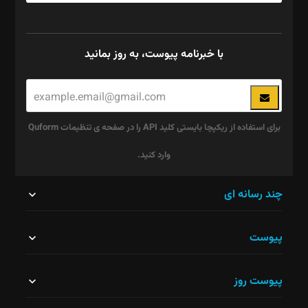
با خبرنامه پیوست، به روز بمانید
برای استفاده از ریکپچا بایستی کلید API را در صفحه ی تنظیمات Quform
وارد کنید.
این
چند رسانه ای
قسمت
پیوست
نباید
خالی
پیوست روز
رها