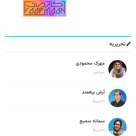
تحریریه
مهرک محمودی
سردبیر
آرش برهمند
تحریریه
سمانه سمیع
تحریریه