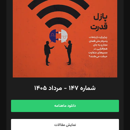
د‌بیر تحریریه آنلاین: بابک نقاش
تحریریه‌: مجتبی محمود‌ی، آرش برهمند، یسنا امان‌پور، سروش کرمیان،
مصطفی مسجدی آرانی، ابوالفضل رجبی، زهرا فکرانه، فائزه فتحی
رستمی،مصطفی باستان
ویرایش: نگار استاد‌‌آقا
طراح یونیفرم: مجید توکلی
فیلمبرداری و عکاسی: امیر شفیعی، مانی لطفی زاده
گرافیک و صفحه‌آرایی: سید‌سبحان‌علی ثابت
مد‌یر توسعه تجاری: کامبیز برید‌
امور مالی: شاپور رهبری، محمد‌ کاظمی‌نیا
امور اد‌اری: راضیه محمود‌ی
شماره ۱۴۷ - مرداد ۱۴۰۵
مرکز تماس: ۰۲۱۴۲۸۲۴۰۰۰
آگهی و مشترکین: ۰۹۱۹۹۹۹۰۴۵۴
دانلود ماهنامه
نمایش مقالات