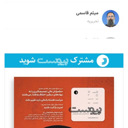
میثم قاسمی
تحریریه
لیلا حنارود
تحریریه
فائزه فتحی رستمی
تحریریه
سروش کرمیان
تحریریه
مینا پاکدل