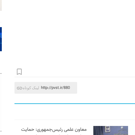
http://pvst.ir/880
لینک کوتاه
معاون علمی رئیس‌جمهوری: حمایت