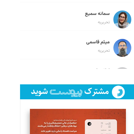
سمانه سمیع
تحریریه
میثم قاسمی
تحریریه
لیلا حنارود
تحریریه
فائزه فتحی رستمی
تحریریه
سروش کرمیان