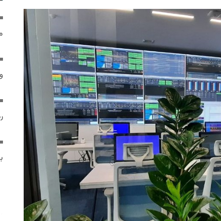
م
و 
رم
ب