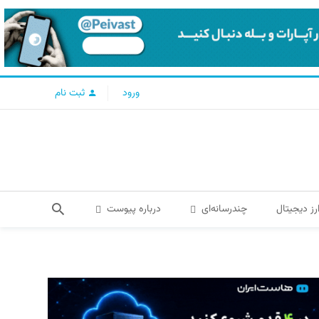
ورود
ثبت نام
رز دیجیتال
چندرسانه‌ای
درباره پیوست