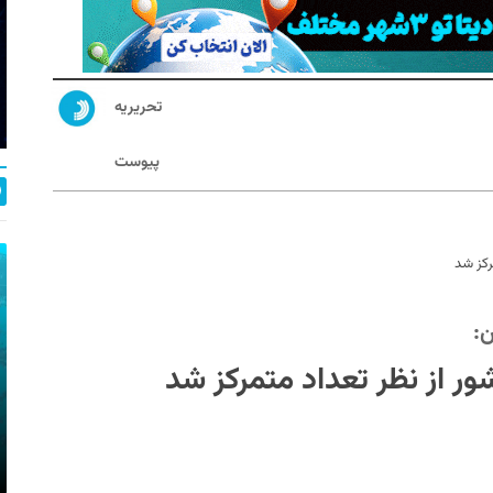
تحریریه
پیوست
ن: