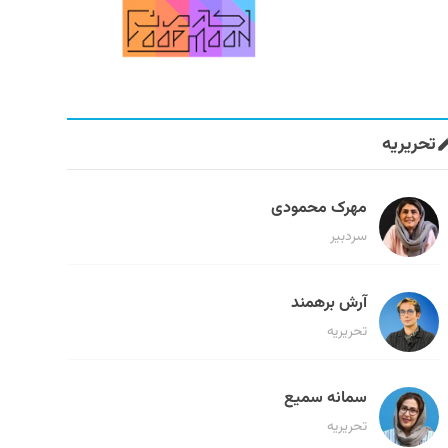
تحریریه
مهرک محمودی
سردبیر
آرش برهمند
تحریریه
سمانه سمیع
تحریریه