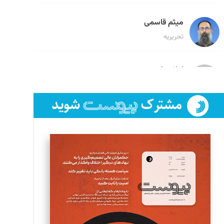
میثم قاسمی
تحریریه
لیلا حنارود
تحریریه
فائزه فتحی رستمی
تحریریه
سروش کرمیان
تحریریه
مینا پاکدل