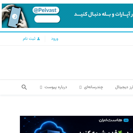
ورود
ثبت نام
رز دیجیتال
چندرسانه‌ای
درباره پیوست