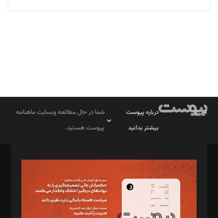
تحریریه
درباره پیوست
شما در حال مطالعه وبسایت ماهنامه
بیشتر بدانید
پیوست هستید.
صاحب امتیاز: موسسه پرسش (پویندگان راز ستاره شمال)
مدیر مسئول: محمدباقر اثنی‌عشری
سردبیر: مهرک محمودی
دبیر تحریریه: میثم قاسمی
د‌بیر ناداستان: سمانه سمیع