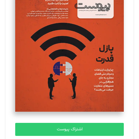
مینا پاکدل
تحریریه
یسنا امان‌پور
تحریریه
ملینا جعفری
تحریریه
مصطفی مسجدی آرانی
تحریریه
اشتراک پیوست
بابک نقاش