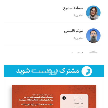
سمانه سمیع
تحریریه
میثم قاسمی
تحریریه
لیلا حنارود
تحریریه
فائزه فتحی رستمی
تحریریه
سروش کرمیان
تحریریه