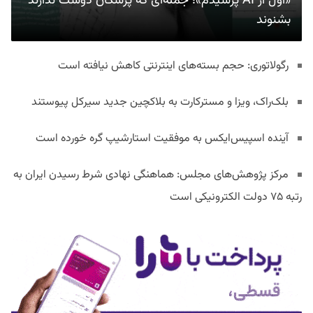
«اول از AI پرسیدم»؛ جمله‌ای که پزشکان دوست ندارند
بشنوند
رگولاتوری: حجم بسته‌های اینترنتی کاهش نیافته است
بلک‌راک، ویزا و مسترکارت به بلاکچین جدید سیرکل پیوستند
آینده اسپیس‌ایکس به موفقیت استارشیپ گره خورده است
مرکز پژوهش‌های مجلس: هماهنگی نهادی شرط رسیدن ایران به
رتبه ۷۵ دولت الکترونیکی است