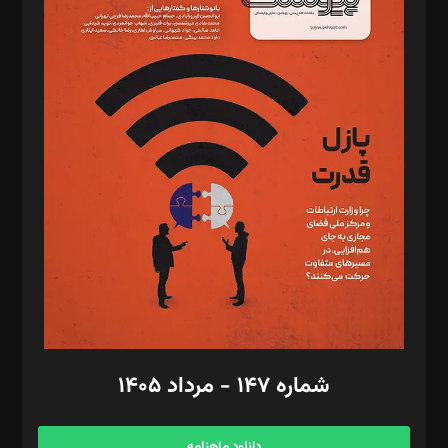
د‌بیر خدمت و تجارت: ابوالفضل رجبی
د‌بیر حقوق فناوری: حسام‌الدین ایپکچی
د‌بیر پیوست جهان: مینا پاکدل
د‌بیر تحریریه آنلاین: بابک نقاش
تحریریه‌: مجتبی محمود‌ی، آرش برهمند، یسنا امان‌پور، سروش کرمیان،
مصطفی مسجدی آرانی، ابوالفضل رجبی، زهرا فکرانه، فائزه فتحی
رستمی،مصطفی باستان
ویرایش: نگار استاد‌‌آقا
طراح یونیفرم: مجید توکلی
فیلمبرداری و عکاسی: امیر شفیعی، مانی لطفی زاده
گرافیک و صفحه‌آرایی: سید‌سبحان‌علی ثابت
مد‌یر توسعه تجاری: کامبیز برید‌
امور مالی: شاپور رهبری، محمد‌ کاظمی‌نیا
امور اد‌اری: راضیه محمود‌ی
شماره ۱۴۷ - مرداد ۱۴۰۵
مرکز تماس: ۰۲۱۴۲۸۲۴۰۰۰
آگهی و مشترکین: ۰۹۱۹۹۹۹۰۴۵۴
دانلود ماهنامه