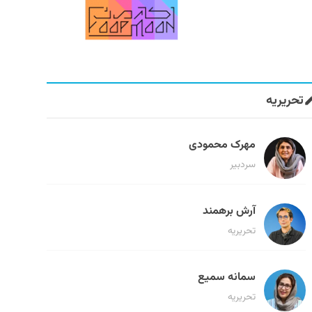
تحریریه
مهرک محمودی
سردبیر
آرش برهمند
تحریریه
سمانه سمیع
تحریریه