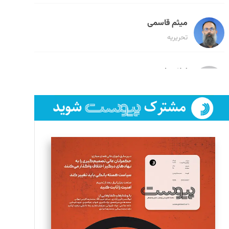
میثم قاسمی
تحریریه
لیلا حنارود
تحریریه
فائزه فتحی رستمی
تحریریه
سروش کرمیان
تحریریه
مینا پاکدل