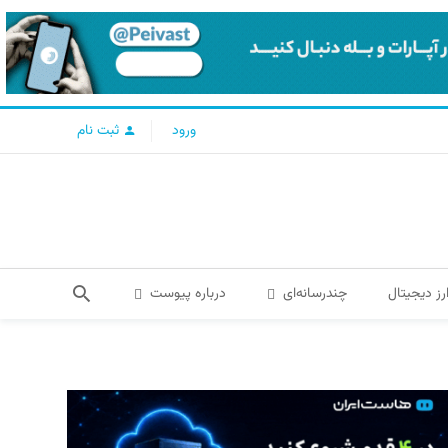
ورود
ثبت نام
رز دیجیتال
چندرسانه‌ای
درباره پیوست