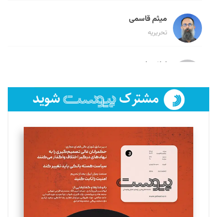
میثم قاسمی
تحریریه
لیلا حنارود
تحریریه
فائزه فتحی رستمی
تحریریه
سروش کرمیان
تحریریه
مینا پاکدل