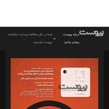
درباره پیوست
شما در حال مطالعه وبسایت ماهنامه
بیشتر بدانید
پیوست هستید.
صاحب امتیاز: موسسه پرسش (پویندگان راز ستاره شمال)
مدیر مسئول: محمدباقر اثنی‌عشری
سردبیر: مهرک محمودی
دبیر تحریریه: میثم قاسمی
د‌بیر ناداستان: سمانه سمیع
د‌بیر خدمت و تجارت: ابوالفضل رجبی
د‌بیر حقوق فناوری: حسام‌الدین ایپکچی
د‌بیر پیوست جهان: مینا پاکدل
د‌بیر تحریریه آنلاین: بابک نقاش