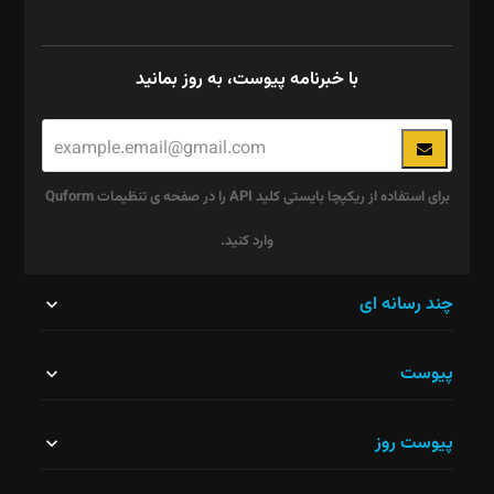
با خبرنامه پیوست، به روز بمانید
برای استفاده از ریکپچا بایستی کلید API را در صفحه ی تنظیمات Quform
وارد کنید.
این
چند رسانه ای
قسمت
پیوست
نباید
خالی
پیوست روز
رها