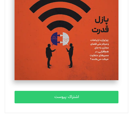
تحریریه
یسنا امان‌پور
تحریریه
ملینا جعفری
تحریریه
مصطفی مسجدی آرانی
تحریریه
اشتراک پیوست
بابک نقاش
تحریریه