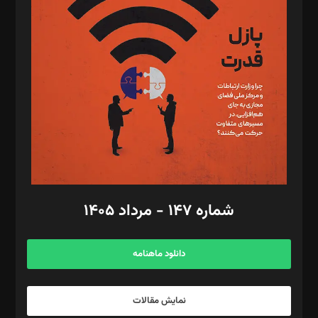
تحریریه‌: مجتبی محمود‌ی، آرش برهمند، یسنا امان‌پور، سروش کرمیان،
مصطفی مسجدی آرانی، ابوالفضل رجبی، زهرا فکرانه، فائزه فتحی
رستمی،مصطفی باستان
ویرایش: نگار استاد‌‌آقا
طراح یونیفرم: مجید توکلی
فیلمبرداری و عکاسی: امیر شفیعی، مانی لطفی زاده
گرافیک و صفحه‌آرایی: سید‌سبحان‌علی ثابت
مد‌یر توسعه تجاری: کامبیز برید‌
امور مالی: شاپور رهبری، محمد‌ کاظمی‌نیا
امور اد‌اری: راضیه محمود‌ی
شماره ۱۴۷ - مرداد ۱۴۰۵
مرکز تماس: ۰۲۱۴۲۸۲۴۰۰۰
آگهی و مشترکین: ۰۹۱۹۹۹۹۰۴۵۴
دانلود ماهنامه
نمایش مقالات