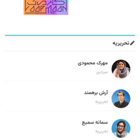
تحریریه
مهرک محمودی
سردبیر
آرش برهمند
تحریریه
سمانه سمیع
تحریریه