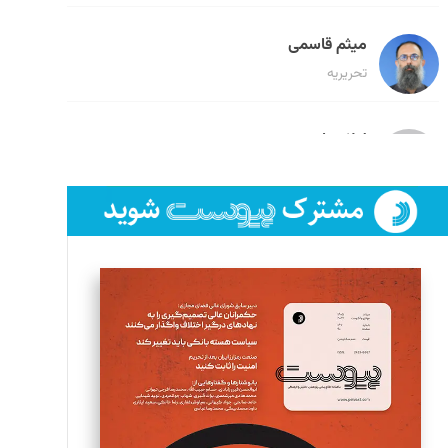
میثم قاسمی
تحریریه
لیلا حنارود
تحریریه
فائزه فتحی رستمی
تحریریه
سروش کرمیان
تحریریه
مینا پاکدل