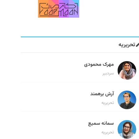
تحریریه
مهرک محمودی
سردبیر
آرش برهمند
تحریریه
سمانه سمیع
تحریریه