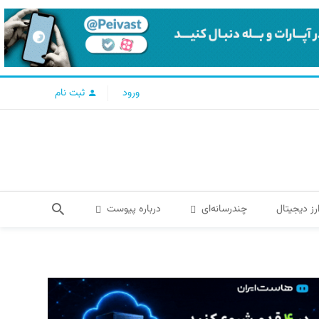
ورود
ثبت نام
رز دیجیتال
چندرسانه‌ای
درباره پیوست