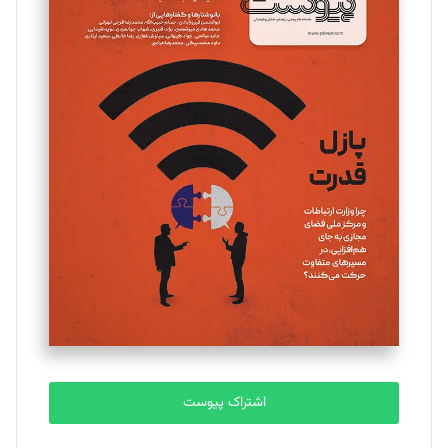
مینا پاکدل
تحریریه
یسنا امان‌پور
تحریریه
ملینا جعفری
تحریریه
مصطفی مسجدی آرانی
تحریریه
اشتراک پیوست
بابک نقاش