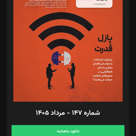
د‌بیر حقوق فناوری: حسام‌الدین ایپکچی
د‌بیر پیوست جهان: مینا پاکدل
د‌بیر تحریریه آنلاین: بابک نقاش
تحریریه‌: مجتبی محمود‌ی، آرش برهمند، یسنا امان‌پور، سروش کرمیان،
مصطفی مسجدی آرانی، ابوالفضل رجبی، زهرا فکرانه، فائزه فتحی
رستمی،مصطفی باستان
ویرایش: نگار استاد‌‌آقا
طراح یونیفرم: مجید توکلی
فیلمبرداری و عکاسی: امیر شفیعی، مانی لطفی زاده
گرافیک و صفحه‌آرایی: سید‌سبحان‌علی ثابت
مد‌یر توسعه تجاری: کامبیز برید‌
امور مالی: شاپور رهبری، محمد‌ کاظمی‌نیا
امور اد‌اری: راضیه محمود‌ی
شماره ۱۴۷ - مرداد ۱۴۰۵
مرکز تماس: ۰۲۱۴۲۸۲۴۰۰۰
آگهی و مشترکین: ۰۹۱۹۹۹۹۰۴۵۴
دانلود ماهنامه