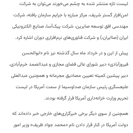
لیست
تازه
منتشر
شده
به
چشم
می
خورند
می
توان
به
شرکت
امن
افزار
گستر
شریف،
مرکز
مبارزه
با
جرایم
سازمان
یافته،
شرکت
مهندسی
افق
توسعه
صابرین،
شرکت
پیک
آسا،
صنایع
الکترونیکی
ایران
(
صاایران،
) و
شرکت
فناوری‌های
نرم
افزاری
دوران
اشاره
کرد
.
پیش
از
این
و
در
خرداد
ماه
سال
گذشته
نیز
نام
«
ابوالحسن
فیروزآبادی
»
دبیر
شورای
عالی
فضای
مجازی و
عبدالصمد
خرم
آبادی،
دبیر
پیشین
کمیته
تعیین
مصادیق
مجرمانه
و
همچنین
عبدالعلی
علی
عسگری
رئیس
سازمان
صداوسیما
از
سمت
آمریکا
در
لیست
تحریم
وزارت
خزانه
داری
آمریکا
قرار
گرفته
بودند
.
همچنین
از
سوی
دیگر
برخی
خبرگزاری
های
خارجی
خبر
داده
اند
که
دولت
آمریکا
در
کنار
قرار
دادن
نام
«
محمد
جواد
ظریف»
وزیر
امور