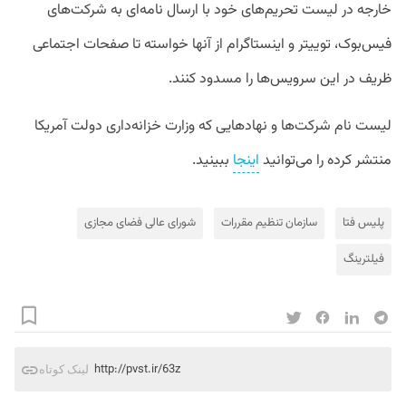
خارجه
در
لیست
تحریم‌های
خود
با
ارسال
نامه
ای
به
شرکت
های
فیس
بوک،
توییتر
و
اینستاگرام
از
آنها
خواسته
تا
صفحات
اجتماعی
ظریف
در
این
سرویس
ها
را
مسدود
کنند
.
لیست نام شرکت‌ها و نهادهایی که وزارت خزانه‌داری دولت آمریکا
منتشر کرده را می‌توانید
اینجا
ببینید.
پلیس فتا
سازمان تنظیم مقررات
شورای عالی فضای مجازی
فیلترینگ
http://pvst.ir/63z
لینک کوتاه