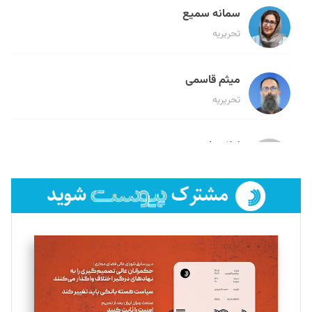
سمانه سمیع
تحریریه
میثم قاسمی
تحریریه
لیلا حنارود
تحریریه
فائزه فتحی رستمی
تحریریه
سروش کرمیان
تحریریه