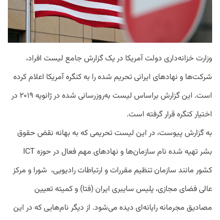
وزارت خزانه‌داری دولت آمریکا در یک گزارش جامع لیست افراد،
شرکت‌ها و نهادهای ایرانی تحریم شده را به کنگره آمریکا اعلام کرده
است. این گزارش براساس لیست به‌روزرسانی شده در ژانویه ۲۰۱۹ در
اختیار کنگره قرار گرفته است.
به گزارش پیوست، در
این
لیست
تحریمی
که
به
بهانه
نقض
حقوق
بشر
تهیه
شده
نام
سازمان
ها
و
نهادهای
مهم
فعال
در
حوزه
ICT
کشور
مانند
سازمان
تنظیم
مقررات
و
ارتباطات
رادیویی،
شورا
و
مرکز
عالی
فضای
مجازی،
پلیس
سایبری
ایران
(
فتا
)
و
کمیته
تعیین
مصادیق
مجرمانه
رایانه
ای
دیده
می
شود
.
از
دیگر
نام
هایی
که
در
این