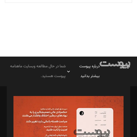
تحریریه
درباره پیوست
شما در حال مطالعه وبسایت ماهنامه
بیشتر بدانید
پیوست هستید.
صاحب امتیاز: موسسه پرسش (پویندگان راز ستاره شمال)
مدیر مسئول: محمدباقر اثنی‌عشری
سردبیر: مهرک محمودی
دبیر تحریریه: میثم قاسمی
د‌بیر ناداستان: سمانه سمیع
د‌بیر خدمت و تجارت: ابوالفضل رجبی