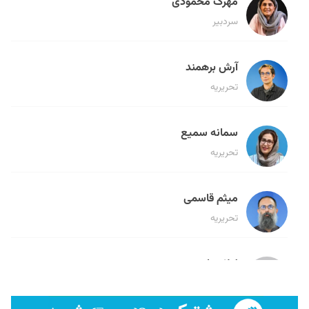
مهرک محمودی
سردبیر
آرش برهمند
تحریریه
سمانه سمیع
تحریریه
میثم قاسمی
تحریریه
لیلا حنارود
تحریریه