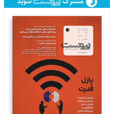
فائزه فتحی رستمی
تحریریه
سروش کرمیان
تحریریه
مینا پاکدل
تحریریه
یسنا امان‌پور
تحریریه
ملینا جعفری
تحریریه