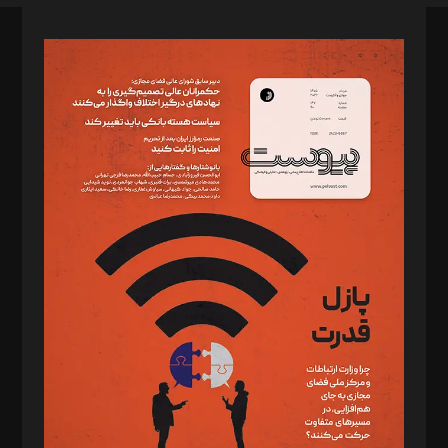
صاحب امتیاز: موسسه پرسش (پویندگان راز ستاره شمال)
مدیر مسئول: محمدباقر اثنی‌عشری
سردبیر: مهرک محمودی
دبیر تحریریه: میثم قاسمی
د‌بیر ناداستان: سمانه سمیع
د‌بیر خدمت و تجارت: ابوالفضل رجبی
د‌بیر حقوق فناوری: حسام‌الدین ایپکچی
د‌بیر پیوست جهان: مینا پاکدل
د‌بیر تحریریه آنلاین: بابک نقاش
تحریریه‌: مجتبی محمود‌ی، آرش برهمند، یسنا امان‌پور، سروش کرمیان،
مصطفی مسجدی آرانی، ابوالفضل رجبی، زهرا فکرانه، فائزه فتحی
رستمی،مصطفی باستان
ویرایش: نگار استاد‌‌آقا
طراح یونیفرم: مجید توکلی
فیلمبرداری و عکاسی: امیر شفیعی، مانی لطفی زاده
گرافیک و صفحه‌آرایی: سید‌سبحان‌علی ثابت