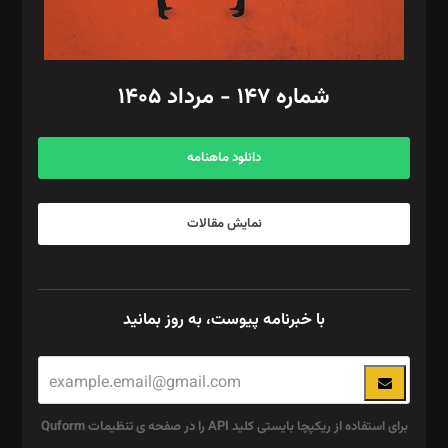
مد‌یر توسعه تجاری: کامبیز برید‌
امور مالی: شاپور رهبری، محمد‌ کاظمی‌نیا
امور اد‌اری: راضیه محمود‌ی
شماره ۱۴۷ - مرداد ۱۴۰۵
مرکز تماس: ۰۲۱۴۲۸۲۴۰۰۰
آگهی و مشترکین: ۰۹۱۹۹۹۹۰۴۵۴
دانلود ماهنامه
نمایش مقالات
با خبرنامه پیوست، به روز بمانید
برای استفاده از ریکپچا بایستی کلید API را در صفحه ی تنظیمات Quform