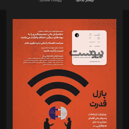
بیشتر بدانید
پیوست هستید.
صاحب امتیاز: موسسه پرسش (پویندگان راز ستاره شمال)
مدیر مسئول: محمدباقر اثنی‌عشری
سردبیر: مهرک محمودی
دبیر تحریریه: میثم قاسمی
د‌بیر ناداستان: سمانه سمیع
د‌بیر خدمت و تجارت: ابوالفضل رجبی
د‌بیر حقوق فناوری: حسام‌الدین ایپکچی
د‌بیر پیوست جهان: مینا پاکدل
د‌بیر تحریریه آنلاین: بابک نقاش
تحریریه‌: مجتبی محمود‌ی، آرش برهمند، یسنا امان‌پور، سروش کرمیان،
مصطفی مسجدی آرانی، ابوالفضل رجبی، زهرا فکرانه، فائزه فتحی
رستمی،مصطفی باستان
ویرایش: نگار استاد‌‌آقا
طراح یونیفرم: مجید توکلی
فیلمبرداری و عکاسی: امیر شفیعی، مانی لطفی زاده