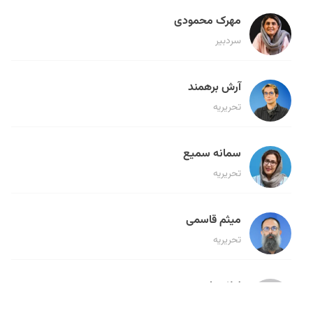
مهرک محمودی
سردبیر
آرش برهمند
تحریریه
سمانه سمیع
تحریریه
میثم قاسمی
تحریریه
لیلا حنارود
تحریریه