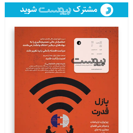
فائزه فتحی رستمی
تحریریه
سروش کرمیان
تحریریه
مینا پاکدل
تحریریه
یسنا امان‌پور
تحریریه
ملینا جعفری