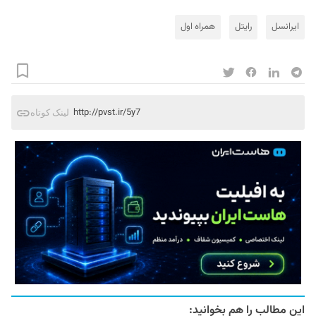
ایرانسل
رایتل
همراه اول
http://pvst.ir/5y7
لینک کوتاه
این مطالب را هم بخوانید: