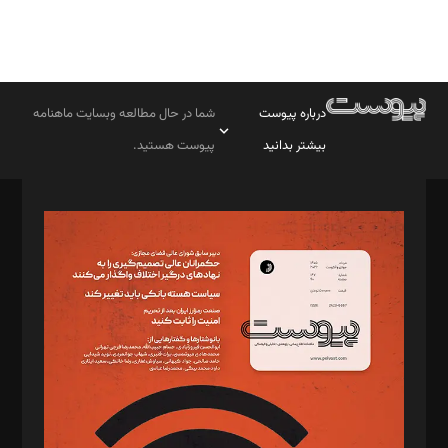
درباره پیوست
شما در حال مطالعه وبسایت ماهنامه
بیشتر بدانید
پیوست هستید.
صاحب امتیاز: موسسه پرسش (پویندگان راز ستاره شمال)
مدیر مسئول: محمدباقر اثنی‌عشری
سردبیر: مهرک محمودی
دبیر تحریریه: میثم قاسمی
د‌بیر ناداستان: سمانه سمیع
د‌بیر خدمت و تجارت: ابوالفضل رجبی
د‌بیر حقوق فناوری: حسام‌الدین ایپکچی
د‌بیر پیوست جهان: مینا پاکدل
د‌بیر تحریریه آنلاین: بابک نقاش
تحریریه‌: مجتبی محمود‌ی، آرش برهمند، یسنا امان‌پور، سروش کرمیان،