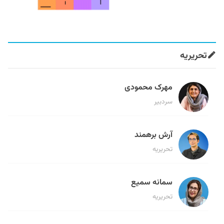
تحریریه
مهرک محمودی
سردبیر
آرش برهمند
تحریریه
سمانه سمیع
تحریریه