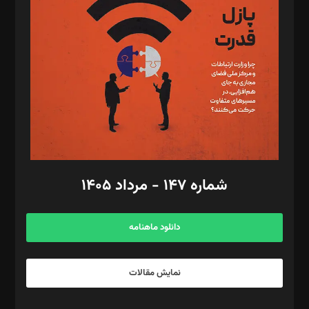
مصطفی مسجدی آرانی، ابوالفضل رجبی، زهرا فکرانه، فائزه فتحی
رستمی،مصطفی باستان
ویرایش: نگار استاد‌‌آقا
طراح یونیفرم: مجید توکلی
فیلمبرداری و عکاسی: امیر شفیعی، مانی لطفی زاده
گرافیک و صفحه‌آرایی: سید‌سبحان‌علی ثابت
مد‌یر توسعه تجاری: کامبیز برید‌
امور مالی: شاپور رهبری، محمد‌ کاظمی‌نیا
امور اد‌اری: راضیه محمود‌ی
شماره ۱۴۷ - مرداد ۱۴۰۵
مرکز تماس: ۰۲۱۴۲۸۲۴۰۰۰
آگهی و مشترکین: ۰۹۱۹۹۹۹۰۴۵۴
دانلود ماهنامه
نمایش مقالات