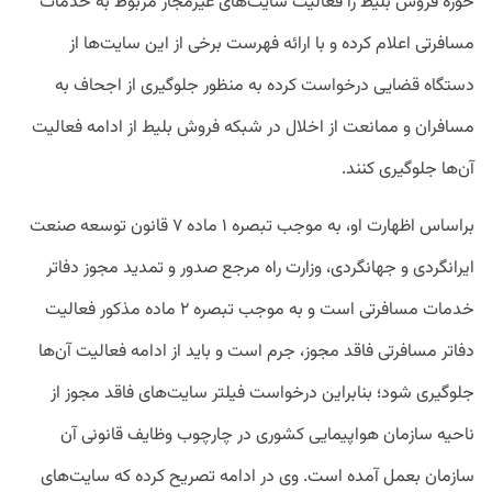
حوزه
فروش
بلیط
را
فعالیت
سایت
های
غیرمجاز
مربوط
به
خدمات
مسافرتی
اعلام
کرده
و
با
ارائه
فهرست
برخی
از
این
سایت
ها
از
دستگاه
قضایی
درخواست
کرده
به
منظور
جلوگیری
از
اجحاف
به
مسافران
و
ممانعت
از
اخلال
در
شبکه
فروش
بلیط
از
ادامه
فعالیت
آن
ها
جلوگیری
کنند
.
براساس
اظهارت
او،
به
موجب
تبصره
۱
ماده
۷
قانون
توسعه
صنعت
ایرانگردی
و
جهانگردی،
وزارت
راه
مرجع
صدور
و
تمدید
مجوز
دفاتر
خدمات
مسافرتی
است
و
به
موجب
تبصره
۲
ماده
مذکور
فعالیت
دفاتر
مسافرتی
فاقد
مجوز،
جرم
است
و
باید
از
ادامه
فعالیت
آن
ها
جلوگیری
شود؛
بنابراین
درخواست
فیلتر
سایت
های
فاقد
مجوز
از
ناحیه
سازمان
هواپیمایی
کشوری
در
چارچوب
وظایف
قانونی
آن
سازمان
بعمل
آمده
است
.
وی
در
ادامه
تصریح
کرده
که
سایت
های