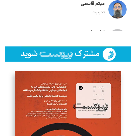
میثم قاسمی
تحریریه
لیلا حنارود
تحریریه
فائزه فتحی رستمی
تحریریه
سروش کرمیان
تحریریه
مینا پاکدل
تحریریه