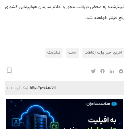
فیلترشده
به
محض
دریافت
مجوز
و
اعلام
سازمان
هواپیمایی
کشوری
رفع
فیلتر
خواهند
شد
.
آخرین اخبار وزارت ارتباطات
اسنپ
فیلترینگ
http://pvst.ir/5fl
لینک کوتاه