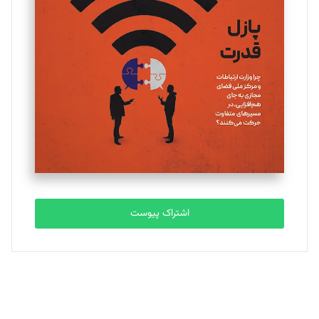
یسنا امان‌پور
تحریریه
ملینا جعفری
تحریریه
مصطفی مسجدی آرانی
تحریریه
اشتراک پیوست
بابک نقاش
تحریریه