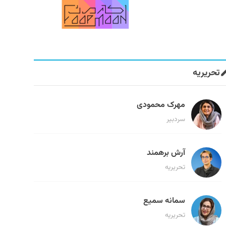
تحریریه
مهرک محمودی
سردبیر
آرش برهمند
تحریریه
سمانه سمیع
تحریریه