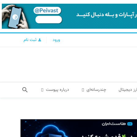
ورود
ثبت نام
رز دیجیتال
چندرسانه‌ای
درباره پیوست