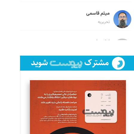
میثم قاسمی
تحریریه
لیلا حنارود
تحریریه
فائزه فتحی رستمی
تحریریه
سروش کرمیان
تحریریه
مینا پاکدل