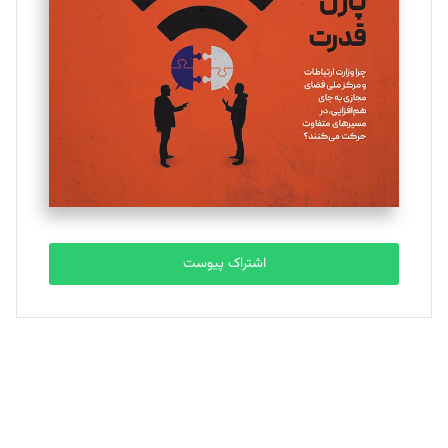
یسنا امان‌پور
تحریریه
ملینا جعفری
تحریریه
مصطفی مسجدی آرانی
تحریریه
اشتراک پیوست
بابک نقاش
تحریریه