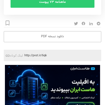
ماهنامه ۷۳ پیوست
دانلود نسخه PDF
http://pvst.ir/6qk
لینک کوتاه