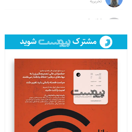
تحریریه
لیلا حنارود
تحریریه
فائزه فتحی رستمی
تحریریه
سروش کرمیان
تحریریه
مینا پاکدل
تحریریه