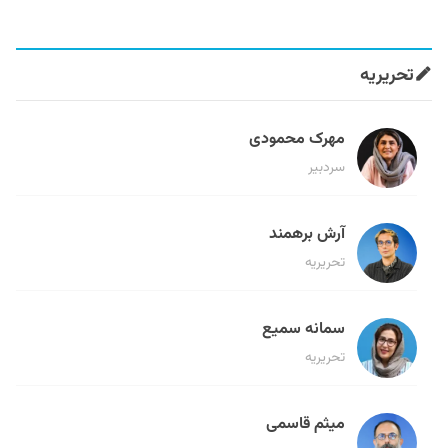
تحریریه
مهرک محمودی
سردبیر
آرش برهمند
تحریریه
سمانه سمیع
تحریریه
میثم قاسمی