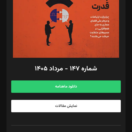
رستمی،مصطفی باستان
ویرایش: نگار استاد‌‌آقا
طراح یونیفرم: مجید توکلی
فیلمبرداری و عکاسی: امیر شفیعی، مانی لطفی زاده
گرافیک و صفحه‌آرایی: سید‌سبحان‌علی ثابت
مد‌یر توسعه تجاری: کامبیز برید‌
امور مالی: شاپور رهبری، محمد‌ کاظمی‌نیا
امور اد‌اری: راضیه محمود‌ی
شماره ۱۴۷ - مرداد ۱۴۰۵
مرکز تماس: ۰۲۱۴۲۸۲۴۰۰۰
آگهی و مشترکین: ۰۹۱۹۹۹۹۰۴۵۴
دانلود ماهنامه
نمایش مقالات