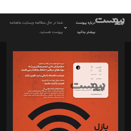
درباره پیوست
شما در حال مطالعه وبسایت ماهنامه
بیشتر بدانید
پیوست هستید.
صاحب امتیاز: موسسه پرسش (پویندگان راز ستاره شمال)
مدیر مسئول: محمدباقر اثنی‌عشری
سردبیر: مهرک محمودی
دبیر تحریریه: میثم قاسمی
د‌بیر ناداستان: سمانه سمیع
د‌بیر خدمت و تجارت: ابوالفضل رجبی
د‌بیر حقوق فناوری: حسام‌الدین ایپکچی
د‌بیر پیوست جهان: مینا پاکدل
د‌بیر تحریریه آنلاین: بابک نقاش
تحریریه‌: مجتبی محمود‌ی، آرش برهمند، یسنا امان‌پور، سروش کرمیان،
مصطفی مسجدی آرانی، ابوالفضل رجبی، زهرا فکرانه، فائزه فتحی