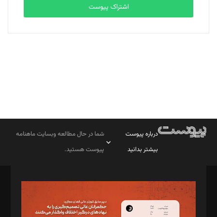
اشتراک پیوست
بابک نقاش
تحریریه
درباره پیوست
شما در حال مطالعه وبسایت ماهنامه
بیشتر بدانید
پیوست هستید.
صاحب امتیاز: موسسه پرسش (پویندگان راز ستاره شمال)
مدیر مسئول: محمدباقر اثنی‌عشری
سردبیر: مهرک محمودی
دبیر تحریریه: میثم قاسمی