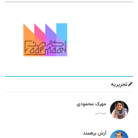
تحریریه
مهرک محمودی
سردبیر
آرش برهمند