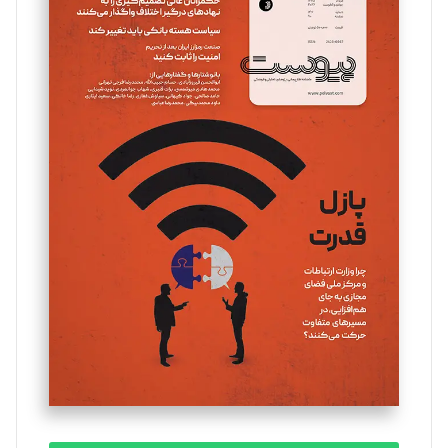
سروش کرمیان
تحریریه
مینا پاکدل
تحریریه
یسنا امان‌پور
تحریریه
ملینا جعفری
تحریریه
مصطفی مسجدی آرانی
تحریریه