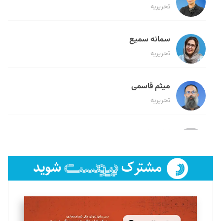
تحریریه
سمانه سمیع
تحریریه
میثم قاسمی
تحریریه
لیلا حنارود
تحریریه
فائزه فتحی رستمی
تحریریه