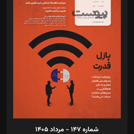
د‌بیر ناداستان: سمانه سمیع
د‌بیر خدمت و تجارت: ابوالفضل رجبی
د‌بیر حقوق فناوری: حسام‌الدین ایپکچی
د‌بیر پیوست جهان: مینا پاکدل
د‌بیر تحریریه آنلاین: بابک نقاش
تحریریه‌: مجتبی محمود‌ی، آرش برهمند، یسنا امان‌پور، سروش کرمیان،
مصطفی مسجدی آرانی، ابوالفضل رجبی، زهرا فکرانه، فائزه فتحی
رستمی،مصطفی باستان
ویرایش: نگار استاد‌‌آقا
طراح یونیفرم: مجید توکلی
فیلمبرداری و عکاسی: امیر شفیعی، مانی لطفی زاده
گرافیک و صفحه‌آرایی: سید‌سبحان‌علی ثابت
مد‌یر توسعه تجاری: کامبیز برید‌
امور مالی: شاپور رهبری، محمد‌ کاظمی‌نیا
امور اد‌اری: راضیه محمود‌ی
شماره ۱۴۷ - مرداد ۱۴۰۵
مرکز تماس: ۰۲۱۴۲۸۲۴۰۰۰