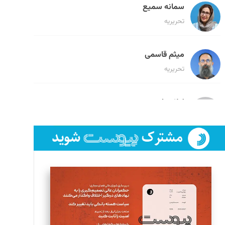
سمانه سمیع
تحریریه
میثم قاسمی
تحریریه
لیلا حنارود
تحریریه
فائزه فتحی رستمی
تحریریه
سروش کرمیان
تحریریه