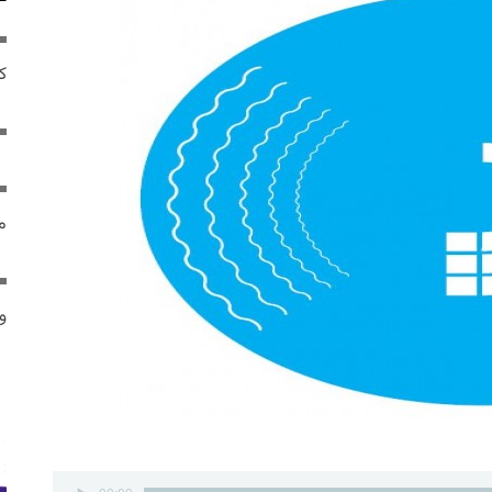
ک
م
و 
پخش‌کننده