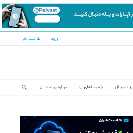
ورود
ثبت نام
رز دیجیتال
چندرسانه‌ای
درباره پیوست