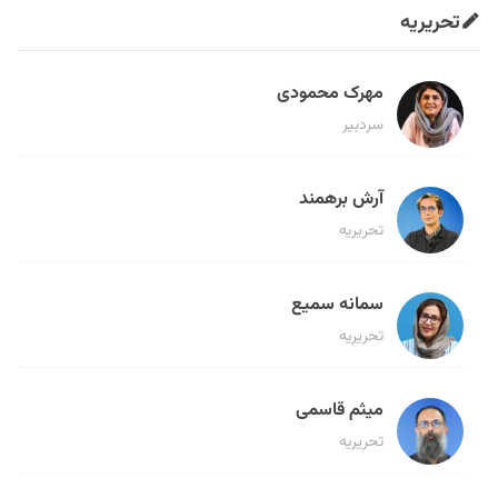
تحریریه
مهرک محمودی
سردبیر
آرش برهمند
تحریریه
سمانه سمیع
تحریریه
میثم قاسمی
تحریریه