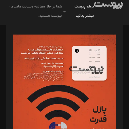
درباره پیوست
شما در حال مطالعه وبسایت ماهنامه
بیشتر بدانید
پیوست هستید.
صاحب امتیاز: موسسه پرسش (پویندگان راز ستاره شمال)
مدیر مسئول: محمدباقر اثنی‌عشری
سردبیر: مهرک محمودی
دبیر تحریریه: میثم قاسمی
د‌بیر ناداستان: سمانه سمیع
د‌بیر خدمت و تجارت: ابوالفضل رجبی
د‌بیر حقوق فناوری: حسام‌الدین ایپکچی
د‌بیر پیوست جهان: مینا پاکدل
د‌بیر تحریریه آنلاین: بابک نقاش
تحریریه‌: مجتبی محمود‌ی، آرش برهمند، یسنا امان‌پور، سروش کرمیان،
مصطفی مسجدی آرانی، ابوالفضل رجبی، زهرا فکرانه، فائزه فتحی
رستمی،مصطفی باستان
ویرایش: نگار استاد‌‌آقا