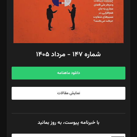
طراح یونیفرم: مجید توکلی
فیلمبرداری و عکاسی: امیر شفیعی، مانی لطفی زاده
گرافیک و صفحه‌آرایی: سید‌سبحان‌علی ثابت
مد‌یر توسعه تجاری: کامبیز برید‌
امور مالی: شاپور رهبری، محمد‌ کاظمی‌نیا
امور اد‌اری: راضیه محمود‌ی
شماره ۱۴۷ - مرداد ۱۴۰۵
مرکز تماس: ۰۲۱۴۲۸۲۴۰۰۰
آگهی و مشترکین: ۰۹۱۹۹۹۹۰۴۵۴
دانلود ماهنامه
نمایش مقالات
با خبرنامه پیوست، به روز بمانید