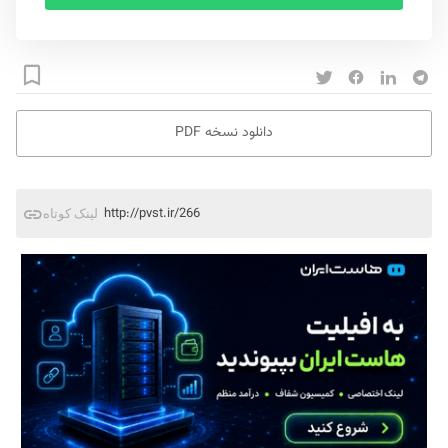
دانلود نسخه PDF
http://pvst.ir/266
لینک کوتاه