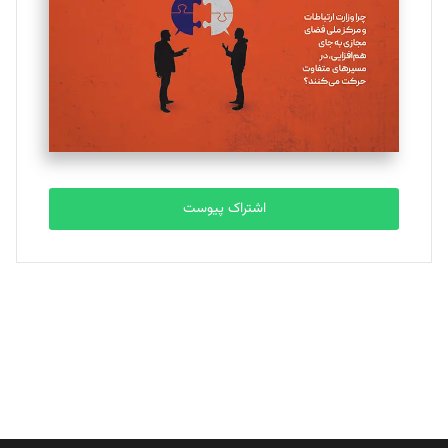
ملینا جعفری
تحریریه
مصطفی مسجدی آرانی
تحریریه
اشتراک پیوست
بابک نقاش
تحریریه