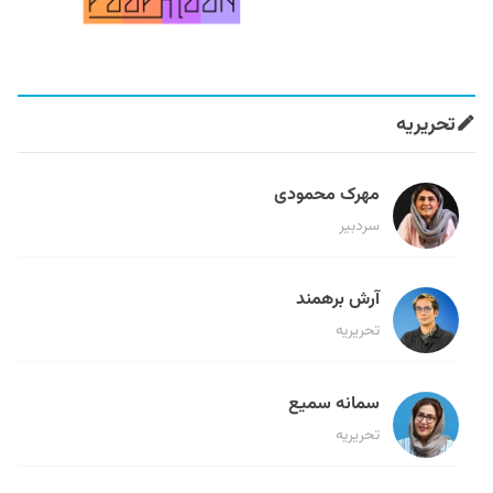
تحریریه
مهرک محمودی
سردبیر
آرش برهمند
تحریریه
سمانه سمیع
تحریریه