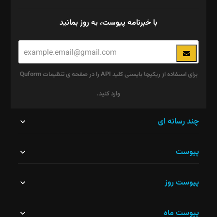
با خبرنامه پیوست، به روز بمانید
برای استفاده از ریکپچا بایستی کلید API را در صفحه ی تنظیمات Quform
وارد کنید.
این
چند رسانه ای
قسمت
پیوست
نباید
خالی
پیوست روز
رها
شود.
پیوست ماه