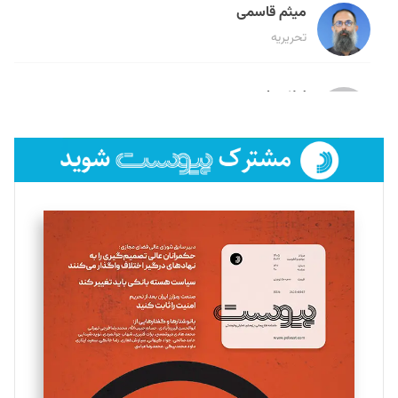
میثم قاسمی
تحریریه
لیلا حنارود
تحریریه
فائزه فتحی رستمی
تحریریه
سروش کرمیان
تحریریه
مینا پاکدل
تحریریه