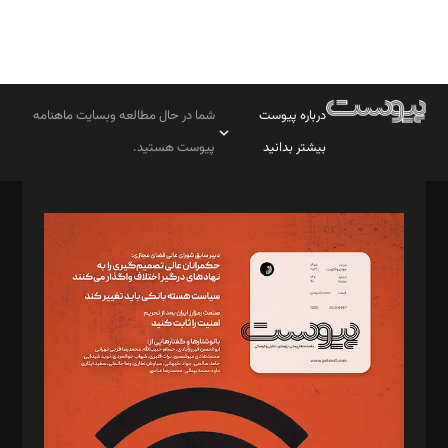
درباره پیوست
شما در حال مطالعه وبسایت ماهنامه
بیشتر بدانید
پیوست هستید.
صاحب امتیاز: موسسه پرسش (پویندگان راز ستاره شمال)
مدیر مسئول: محمدباقر اثنی‌عشری
سردبیر: مهرک محمودی
دبیر تحریریه: میثم قاسمی
د‌بیر ناداستان: سمانه سمیع
د‌بیر خدمت و تجارت: ابوالفضل رجبی
د‌بیر حقوق فناوری: حسام‌الدین ایپکچی
د‌بیر پیوست جهان: مینا پاکدل
د‌بیر تحریریه آنلاین: بابک نقاش
تحریریه‌: مجتبی محمود‌ی، آرش برهمند، یسنا امان‌پور، سروش کرمیان،