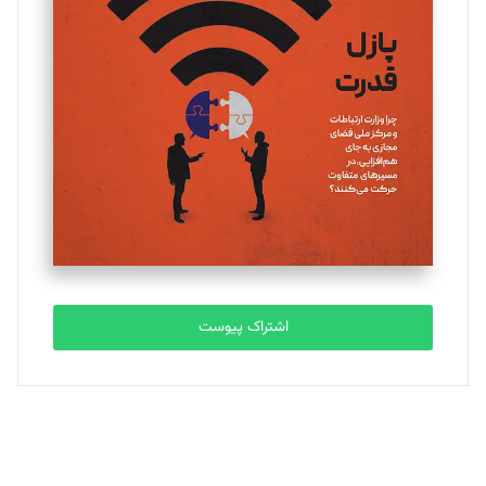
یسنا امان‌پور
تحریریه
ملینا جعفری
تحریریه
مصطفی مسجدی آرانی
تحریریه
اشتراک پیوست
بابک نقاش
تحریریه