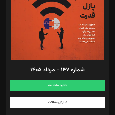
مصطفی مسجدی آرانی، ابوالفضل رجبی، زهرا فکرانه، فائزه فتحی
رستمی،مصطفی باستان
ویرایش: نگار استاد‌‌آقا
طراح یونیفرم: مجید توکلی
فیلمبرداری و عکاسی: امیر شفیعی، مانی لطفی زاده
گرافیک و صفحه‌آرایی: سید‌سبحان‌علی ثابت
مد‌یر توسعه تجاری: کامبیز برید‌
امور مالی: شاپور رهبری، محمد‌ کاظمی‌نیا
امور اد‌اری: راضیه محمود‌ی
شماره ۱۴۷ - مرداد ۱۴۰۵
مرکز تماس: ۰۲۱۴۲۸۲۴۰۰۰
آگهی و مشترکین: ۰۹۱۹۹۹۹۰۴۵۴
دانلود ماهنامه
نمایش مقالات