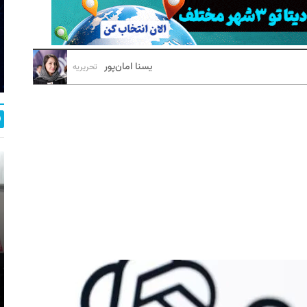
یسنا امان‌پور
تحریریه