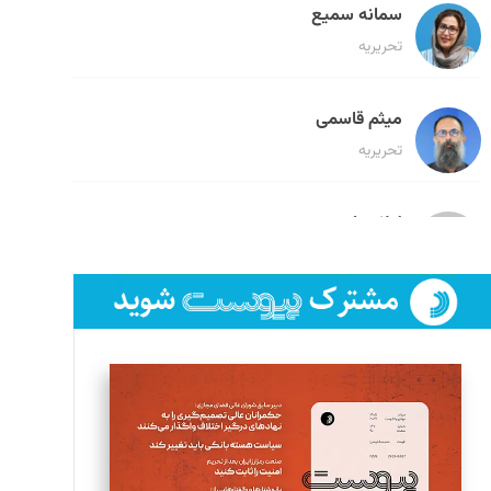
سمانه سمیع
تحریریه
میثم قاسمی
تحریریه
لیلا حنارود
تحریریه
فائزه فتحی رستمی
تحریریه
سروش کرمیان
تحریریه