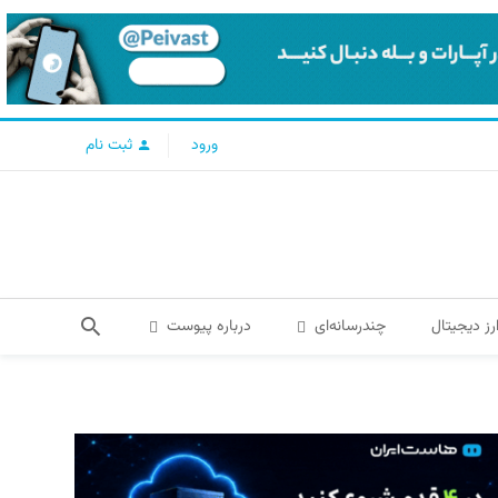
ورود
ثبت نام
رز دیجیتال
چندرسانه‌ای
درباره پیوست