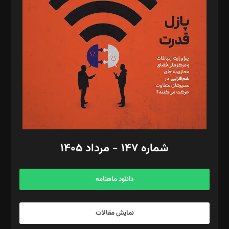
تحریریه‌: مجتبی محمود‌ی، آرش برهمند، یسنا امان‌پور، سروش کرمیان،
مصطفی مسجدی آرانی، ابوالفضل رجبی، زهرا فکرانه، فائزه فتحی
رستمی،مصطفی باستان
ویرایش: نگار استاد‌‌آقا
طراح یونیفرم: مجید توکلی
فیلمبرداری و عکاسی: امیر شفیعی، مانی لطفی زاده
گرافیک و صفحه‌آرایی: سید‌سبحان‌علی ثابت
مد‌یر توسعه تجاری: کامبیز برید‌
امور مالی: شاپور رهبری، محمد‌ کاظمی‌نیا
امور اد‌اری: راضیه محمود‌ی
شماره ۱۴۷ - مرداد ۱۴۰۵
مرکز تماس: ۰۲۱۴۲۸۲۴۰۰۰
آگهی و مشترکین: ۰۹۱۹۹۹۹۰۴۵۴
دانلود ماهنامه
نمایش مقالات