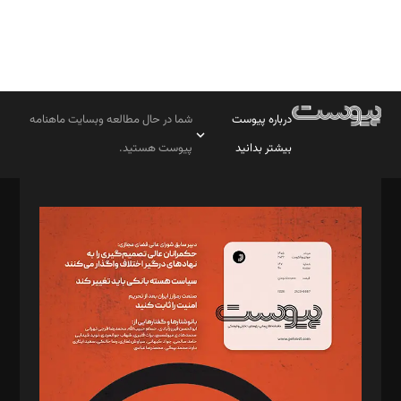
درباره پیوست
شما در حال مطالعه وبسایت ماهنامه
بیشتر بدانید
پیوست هستید.
صاحب امتیاز: موسسه پرسش (پویندگان راز ستاره شمال)
مدیر مسئول: محمدباقر اثنی‌عشری
سردبیر: مهرک محمودی
دبیر تحریریه: میثم قاسمی
د‌بیر ناداستان: سمانه سمیع
د‌بیر خدمت و تجارت: ابوالفضل رجبی
د‌بیر حقوق فناوری: حسام‌الدین ایپکچی
د‌بیر پیوست جهان: مینا پاکدل
د‌بیر تحریریه آنلاین: بابک نقاش