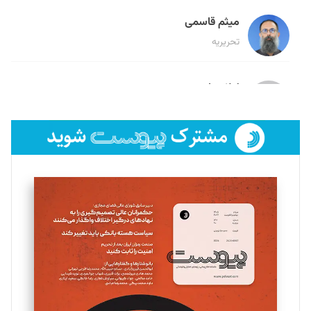
میثم قاسمی
تحریریه
لیلا حنارود
تحریریه
فائزه فتحی رستمی
تحریریه
سروش کرمیان
تحریریه
مینا پاکدل
تحریریه