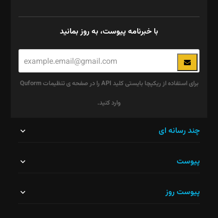
با خبرنامه پیوست، به روز بمانید
برای استفاده از ریکپچا بایستی کلید API را در صفحه ی تنظیمات Quform
وارد کنید.
این
چند رسانه ای
قسمت
پیوست
نباید
خالی
پیوست روز
رها