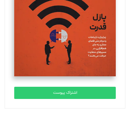
یسنا امان‌پور
تحریریه
ملینا جعفری
تحریریه
مصطفی مسجدی آرانی
تحریریه
اشتراک پیوست
بابک نقاش
تحریریه