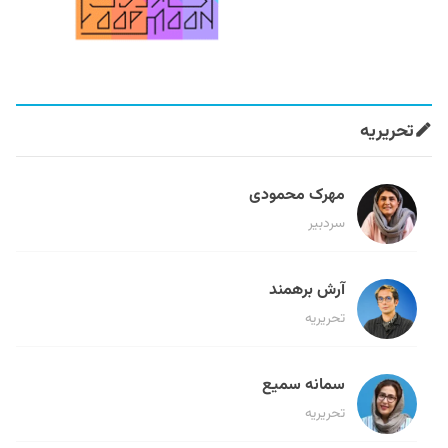
تحریریه
مهرک محمودی
سردبیر
آرش برهمند
تحریریه
سمانه سمیع
تحریریه