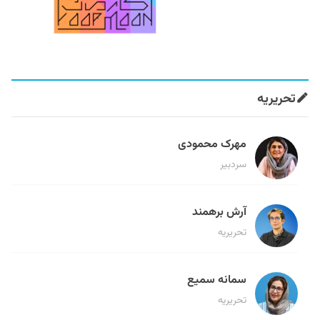
تحریریه
مهرک محمودی
سردبیر
آرش برهمند
تحریریه
سمانه سمیع
تحریریه