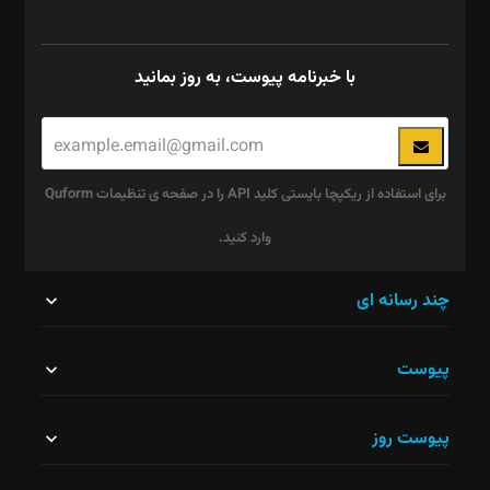
با خبرنامه پیوست، به روز بمانید
برای استفاده از ریکپچا بایستی کلید API را در صفحه ی تنظیمات Quform
وارد کنید.
این
چند رسانه ای
قسمت
پیوست
نباید
خالی
پیوست روز
رها