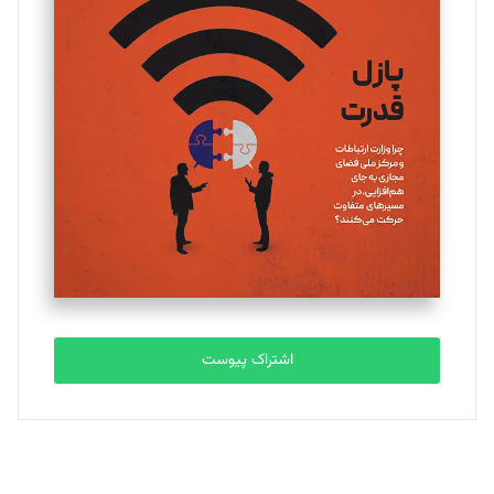
یسنا امان‌پور
تحریریه
ملینا جعفری
تحریریه
مصطفی مسجدی آرانی
تحریریه
اشتراک پیوست
بابک نقاش
تحریریه