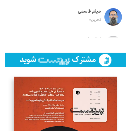
میثم قاسمی
تحریریه
لیلا حنارود
تحریریه
فائزه فتحی رستمی
تحریریه
سروش کرمیان
تحریریه
مینا پاکدل
تحریریه