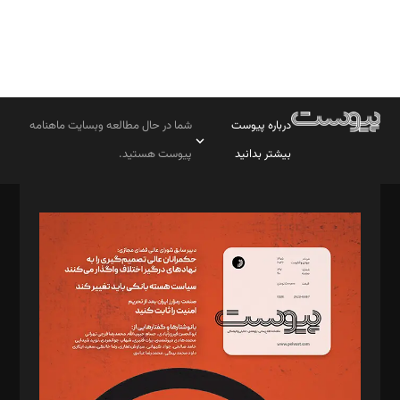
درباره پیوست
شما در حال مطالعه وبسایت ماهنامه
بیشتر بدانید
پیوست هستید.
صاحب امتیاز: موسسه پرسش (پویندگان راز ستاره شمال)
مدیر مسئول: محمدباقر اثنی‌عشری
سردبیر: مهرک محمودی
دبیر تحریریه: میثم قاسمی
د‌بیر ناداستان: سمانه سمیع
د‌بیر خدمت و تجارت: ابوالفضل رجبی
د‌بیر حقوق فناوری: حسام‌الدین ایپکچی
د‌بیر پیوست جهان: مینا پاکدل
د‌بیر تحریریه آنلاین: بابک نقاش