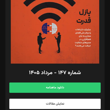
تحریریه‌: مجتبی محمود‌ی، آرش برهمند، یسنا امان‌پور، سروش کرمیان،
مصطفی مسجدی آرانی، ابوالفضل رجبی، زهرا فکرانه، فائزه فتحی
رستمی،مصطفی باستان
ویرایش: نگار استاد‌‌آقا
طراح یونیفرم: مجید توکلی
فیلمبرداری و عکاسی: امیر شفیعی، مانی لطفی زاده
گرافیک و صفحه‌آرایی: سید‌سبحان‌علی ثابت
مد‌یر توسعه تجاری: کامبیز برید‌
امور مالی: شاپور رهبری، محمد‌ کاظمی‌نیا
امور اد‌اری: راضیه محمود‌ی
شماره ۱۴۷ - مرداد ۱۴۰۵
مرکز تماس: ۰۲۱۴۲۸۲۴۰۰۰
آگهی و مشترکین: ۰۹۱۹۹۹۹۰۴۵۴
دانلود ماهنامه
نمایش مقالات