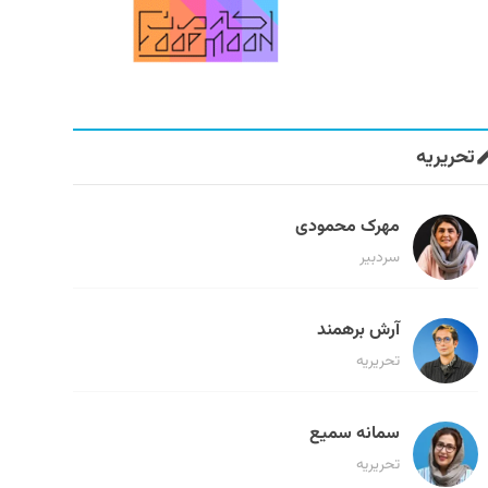
تحریریه
مهرک محمودی
سردبیر
آرش برهمند
تحریریه
سمانه سمیع
تحریریه