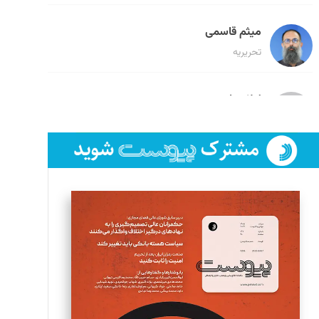
میثم قاسمی
تحریریه
لیلا حنارود
تحریریه
فائزه فتحی رستمی
تحریریه
سروش کرمیان
تحریریه
مینا پاکدل