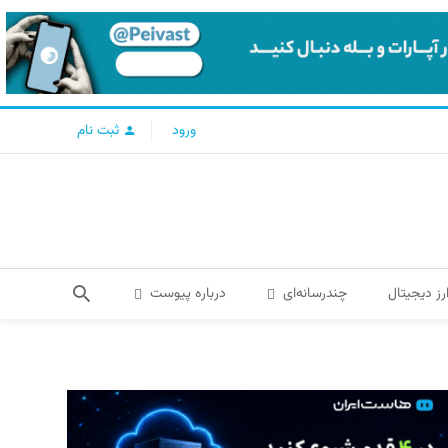
ورود
ثبت نام
رز دیجیتال
چندرسانه‌ای
درباره پیوست