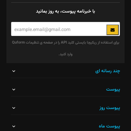
با خبرنامه پیوست، به روز بمانید
برای استفاده از ریکپچا بایستی کلید API را در صفحه ی تنظیمات Quform
وارد کنید.
این
چند رسانه ای
قسمت
پیوست
نباید
خالی
پیوست روز
رها
شود.
پیوست ماه