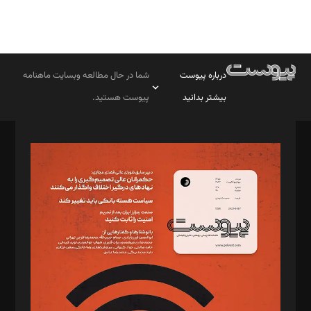
درباره پیوست
شما در حال مطالعه وبسایت ماهنامه
بیشتر بدانید
پیوست هستید.
صاحب امتیاز: موسسه پرسش (پویندگان راز ستاره شمال)
مدیر مسئول: محمدباقر اثنی‌عشری
سردبیر: مهرک محمودی
دبیر تحریریه: میثم قاسمی
د‌بیر ناداستان: سمانه سمیع
د‌بیر خدمت و تجارت: ابوالفضل رجبی
د‌بیر حقوق فناوری: حسام‌الدین ایپکچی
د‌بیر پیوست جهان: مینا پاکدل
د‌بیر تحریریه آنلاین: بابک نقاش
تحریریه‌: مجتبی محمود‌ی، آرش برهمند، یسنا امان‌پور، سروش کرمیان،