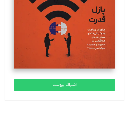
یسنا امان‌پور
تحریریه
ملینا جعفری
تحریریه
مصطفی مسجدی آرانی
تحریریه
اشتراک پیوست
بابک نقاش
تحریریه