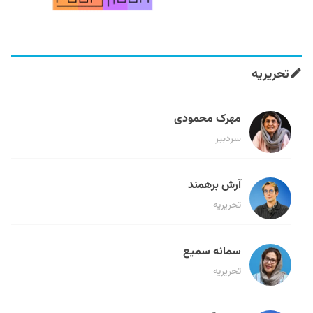
تحریریه
مهرک محمودی
سردبیر
آرش برهمند
تحریریه
سمانه سمیع
تحریریه