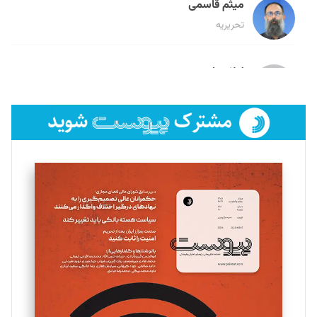
میثم قاسمی
تحریریه
لیلا حنارود
تحریریه
فائزه فتحی رستمی
تحریریه
سروش کرمیان
تحریریه
مینا پاکدل
تحریریه