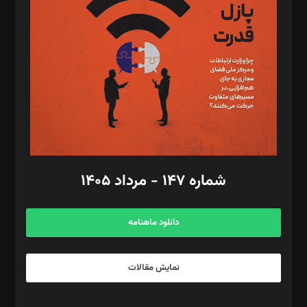
مصطفی مسجدی آرانی، ابوالفضل رجبی، زهرا فکرانه، فائزه فتحی
رستمی،مصطفی باستان
ویرایش: نگار استاد‌‌آقا
طراح یونیفرم: مجید توکلی
فیلمبرداری و عکاسی: امیر شفیعی، مانی لطفی زاده
گرافیک و صفحه‌آرایی: سید‌سبحان‌علی ثابت
مد‌یر توسعه تجاری: کامبیز برید‌
امور مالی: شاپور رهبری، محمد‌ کاظمی‌نیا
امور اد‌اری: راضیه محمود‌ی
شماره ۱۴۷ - مرداد ۱۴۰۵
مرکز تماس: ۰۲۱۴۲۸۲۴۰۰۰
آگهی و مشترکین: ۰۹۱۹۹۹۹۰۴۵۴
دانلود ماهنامه
نمایش مقالات