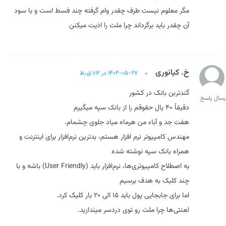
مگر معلوم نیست طرف چقدر وام گرفته چند فسط است و با سود
آن چقدر باید برگرداند چرا ملت را اذیت میکنن
خ. کیانوری
۱۴۰۴-۰۵-۲۷ در ۱:۱۲ ق٫ظ
گندتربن بانک در کشور
رسال پاسخ
دقیقاً ۴۰ یال حقوقم را از بانک سپه میگیرم
هفت جد و آباء من هرماه میاد جلوی چشمام.
مهندس کامپیوتر نرم افزار هستم، بدترین نرم‌افزار برای اینترنت و
همراه بانک سپه نوشته شده
یه اصطلاح کامپیوتر‌ی‌ها، نرم‌افزار باید (User Friendly) باشه و با
چند کلیک به هدف برسیم
اما برای جابجایی پول باید ۱۵ الی ۲۰ بار کلیک کرد.
لعنتی‌ها چرا ملت رو توی دردسر میندازید.