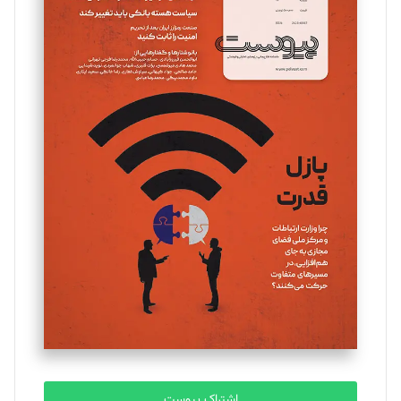
تحریریه
مینا پاکدل
تحریریه
یسنا امان‌پور
تحریریه
ملینا جعفری
تحریریه
مصطفی مسجدی آرانی
تحریریه
اشتراک پیوست