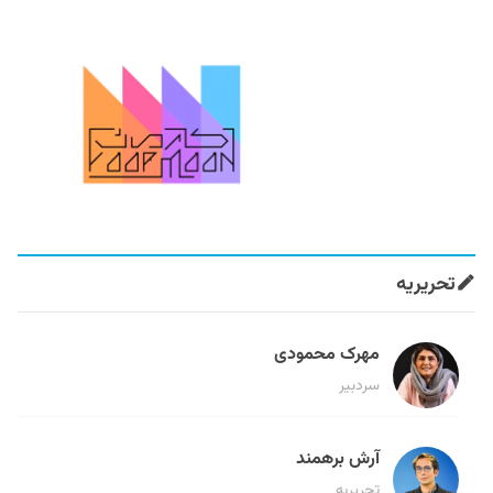
تحریریه
مهرک محمودی
سردبیر
آرش برهمند
تحریریه