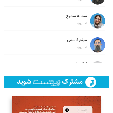
سمانه سمیع
تحریریه
میثم قاسمی
تحریریه
لیلا حنارود
تحریریه
فائزه فتحی رستمی
تحریریه
سروش کرمیان