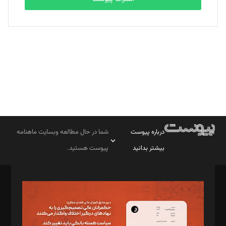
بابک نقاش
تحریریه
درباره پیوست
شما در حال مطالعه وبسایت ماهنامه
بیشتر بدانید
پیوست هستید.
صاحب امتیاز: موسسه پرسش (پویندگان راز ستاره شمال)
مدیر مسئول: محمدباقر اثنی‌عشری
سردبیر: مهرک محمودی
دبیر تحریریه: میثم قاسمی