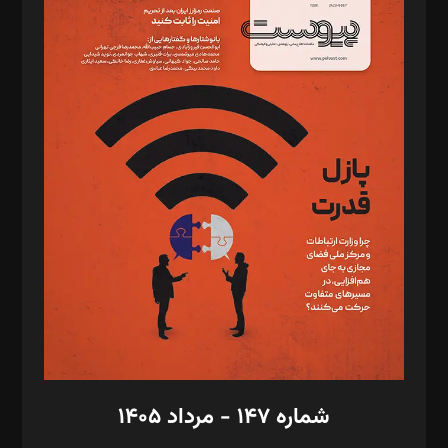
د‌بیر ناداستان: سمانه سمیع
د‌بیر خدمت و تجارت: ابوالفضل رجبی
د‌بیر حقوق فناوری: حسام‌الدین ایپکچی
د‌بیر پیوست جهان: مینا پاکدل
د‌بیر تحریریه آنلاین: بابک نقاش
تحریریه‌: مجتبی محمود‌ی، آرش برهمند، یسنا امان‌پور، سروش کرمیان،
مصطفی مسجدی آرانی، ابوالفضل رجبی، زهرا فکرانه، فائزه فتحی
رستمی،مصطفی باستان
ویرایش: نگار استاد‌‌آقا
طراح یونیفرم: مجید توکلی
فیلمبرداری و عکاسی: امیر شفیعی، مانی لطفی زاده
گرافیک و صفحه‌آرایی: سید‌سبحان‌علی ثابت
مد‌یر توسعه تجاری: کامبیز برید‌
امور مالی: شاپور رهبری، محمد‌ کاظمی‌نیا
امور اد‌اری: راضیه محمود‌ی
شماره ۱۴۷ - مرداد ۱۴۰۵
مرکز تماس: ۰۲۱۴۲۸۲۴۰۰۰