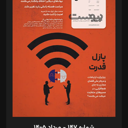
دبیر تحریریه: میثم قاسمی
د‌بیر ناداستان: سمانه سمیع
د‌بیر خدمت و تجارت: ابوالفضل رجبی
د‌بیر حقوق فناوری: حسام‌الدین ایپکچی
د‌بیر پیوست جهان: مینا پاکدل
د‌بیر تحریریه آنلاین: بابک نقاش
تحریریه‌: مجتبی محمود‌ی، آرش برهمند، یسنا امان‌پور، سروش کرمیان،
مصطفی مسجدی آرانی، ابوالفضل رجبی، زهرا فکرانه، فائزه فتحی
رستمی،مصطفی باستان
ویرایش: نگار استاد‌‌آقا
طراح یونیفرم: مجید توکلی
فیلمبرداری و عکاسی: امیر شفیعی، مانی لطفی زاده
گرافیک و صفحه‌آرایی: سید‌سبحان‌علی ثابت
مد‌یر توسعه تجاری: کامبیز برید‌
امور مالی: شاپور رهبری، محمد‌ کاظمی‌نیا
امور اد‌اری: راضیه محمود‌ی
شماره ۱۴۷ - مرداد ۱۴۰۵