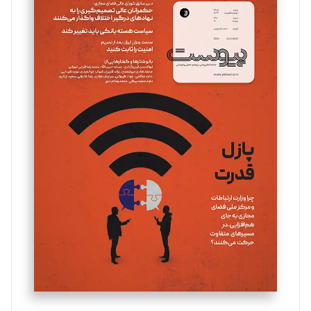
سروش کرمیان
تحریریه
مینا پاکدل
تحریریه
یسنا امان‌پور
تحریریه
ملینا جعفری
تحریریه
مصطفی مسجدی آرانی
تحریریه