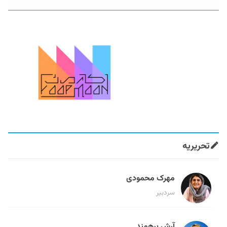
تحریریه
مهرک محمودی
سردبیر
آرش برهمند