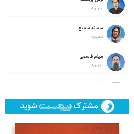
تحریریه
سمانه سمیع
تحریریه
میثم قاسمی
تحریریه
لیلا حنارود
تحریریه
فائزه فتحی رستمی
تحریریه