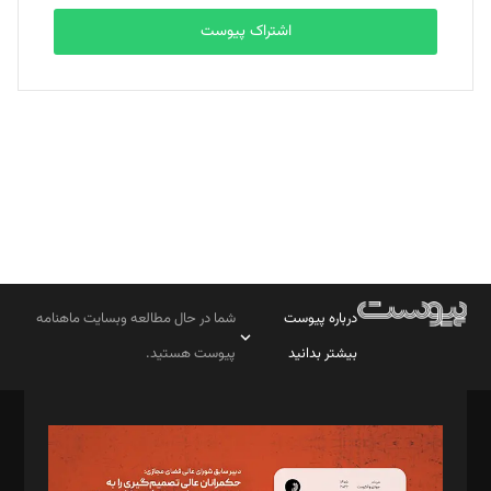
اشتراک پیوست
بابک نقاش
تحریریه
درباره پیوست
شما در حال مطالعه وبسایت ماهنامه
بیشتر بدانید
پیوست هستید.
صاحب امتیاز: موسسه پرسش (پویندگان راز ستاره شمال)
مدیر مسئول: محمدباقر اثنی‌عشری
سردبیر: مهرک محمودی