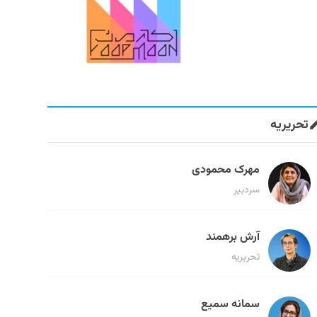
تحریریه
مهرک محمودی
سردبیر
آرش برهمند
تحریریه
سمانه سمیع