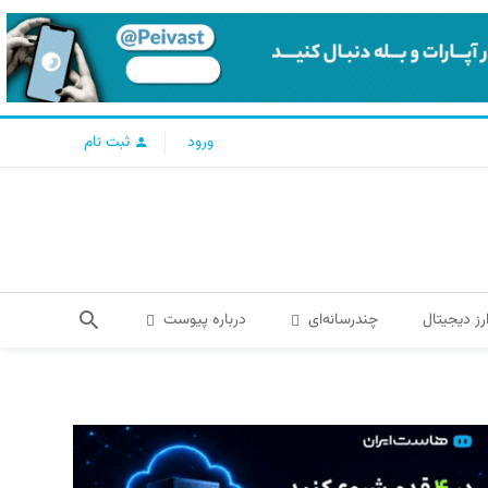
ورود
ثبت نام
رز دیجیتال
چندرسانه‌ای
درباره پیوست