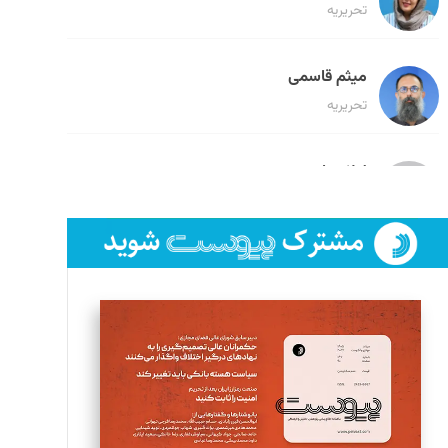
تحریریه
میثم قاسمی
تحریریه
لیلا حنارود
تحریریه
فائزه فتحی رستمی
تحریریه
سروش کرمیان
تحریریه