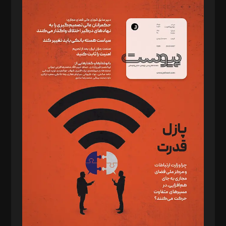
مدیر مسئول: محمدباقر اثنی‌عشری
سردبیر: مهرک محمودی
دبیر تحریریه: میثم قاسمی
د‌بیر ناداستان: سمانه سمیع
د‌بیر خدمت و تجارت: ابوالفضل رجبی
د‌بیر حقوق فناوری: حسام‌الدین ایپکچی
د‌بیر پیوست جهان: مینا پاکدل
د‌بیر تحریریه آنلاین: بابک نقاش
تحریریه‌: مجتبی محمود‌ی، آرش برهمند، یسنا امان‌پور، سروش کرمیان،
مصطفی مسجدی آرانی، ابوالفضل رجبی، زهرا فکرانه، فائزه فتحی
رستمی،مصطفی باستان
ویرایش: نگار استاد‌‌آقا
طراح یونیفرم: مجید توکلی
فیلمبرداری و عکاسی: امیر شفیعی، مانی لطفی زاده
گرافیک و صفحه‌آرایی: سید‌سبحان‌علی ثابت
مد‌یر توسعه تجاری: کامبیز برید‌