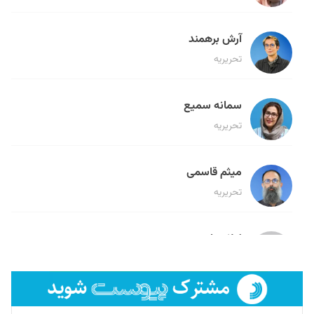
آرش برهمند
تحریریه
سمانه سمیع
تحریریه
میثم قاسمی
تحریریه
لیلا حنارود
تحریریه
فائزه فتحی رستمی