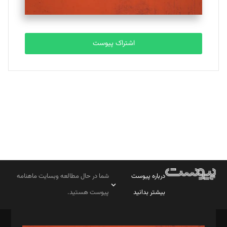
مصطفی مسجدی آرانی
تحریریه
اشتراک پیوست
بابک نقاش
تحریریه
درباره پیوست
شما در حال مطالعه وبسایت ماهنامه
بیشتر بدانید
پیوست هستید.
صاحب امتیاز: موسسه پرسش (پویندگان راز ستاره شمال)