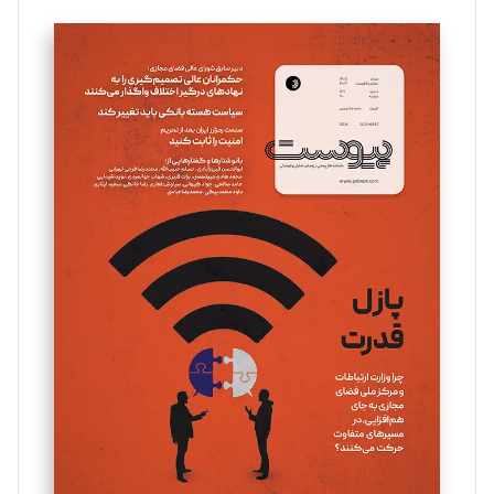
تحریریه
سروش کرمیان
تحریریه
مینا پاکدل
تحریریه
یسنا امان‌پور
تحریریه
ملینا جعفری
تحریریه