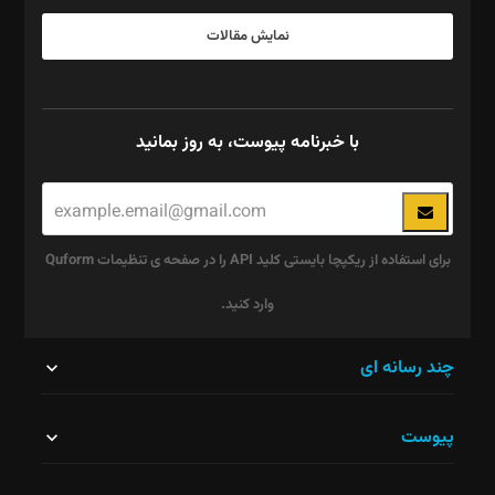
نمایش مقالات
با خبرنامه پیوست، به روز بمانید
برای استفاده از ریکپچا بایستی کلید API را در صفحه ی تنظیمات Quform
وارد کنید.
این
چند رسانه ای
قسمت
پیوست
نباید
خالی