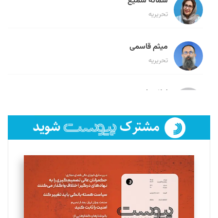
سمانه سمیع
تحریریه
میثم قاسمی
تحریریه
لیلا حنارود
تحریریه
فائزه فتحی رستمی
تحریریه
سروش کرمیان
تحریریه