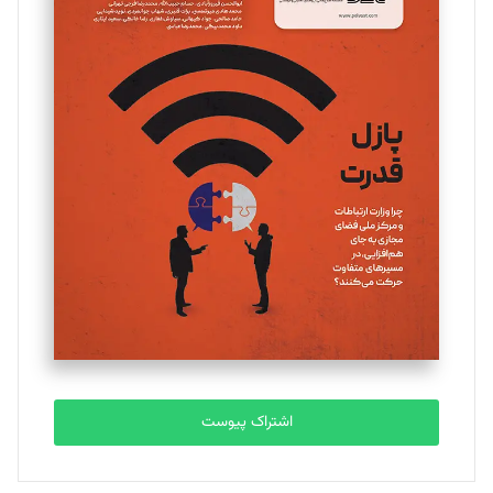
مینا پاکدل
تحریریه
یسنا امان‌پور
تحریریه
ملینا جعفری
تحریریه
مصطفی مسجدی آرانی
تحریریه
اشتراک پیوست
بابک نقاش
تحریریه