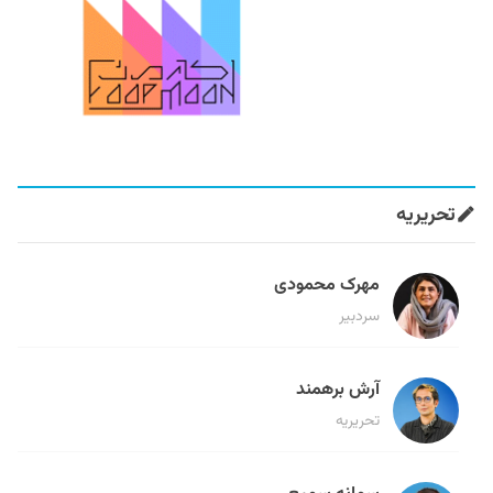
تحریریه
مهرک محمودی
سردبیر
آرش برهمند
تحریریه