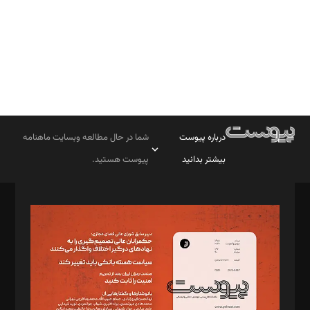
درباره پیوست
شما در حال مطالعه وبسایت ماهنامه
بیشتر بدانید
پیوست هستید.
صاحب امتیاز: موسسه پرسش (پویندگان راز ستاره شمال)
مدیر مسئول: محمدباقر اثنی‌عشری
سردبیر: مهرک محمودی
دبیر تحریریه: میثم قاسمی
د‌بیر ناداستان: سمانه سمیع
د‌بیر خدمت و تجارت: ابوالفضل رجبی
د‌بیر حقوق فناوری: حسام‌الدین ایپکچی