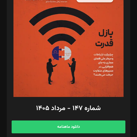
د‌بیر پیوست جهان: مینا پاکدل
د‌بیر تحریریه آنلاین: بابک نقاش
تحریریه‌: مجتبی محمود‌ی، آرش برهمند، یسنا امان‌پور، سروش کرمیان،
مصطفی مسجدی آرانی، ابوالفضل رجبی، زهرا فکرانه، فائزه فتحی
رستمی،مصطفی باستان
ویرایش: نگار استاد‌‌آقا
طراح یونیفرم: مجید توکلی
فیلمبرداری و عکاسی: امیر شفیعی، مانی لطفی زاده
گرافیک و صفحه‌آرایی: سید‌سبحان‌علی ثابت
مد‌یر توسعه تجاری: کامبیز برید‌
امور مالی: شاپور رهبری، محمد‌ کاظمی‌نیا
امور اد‌اری: راضیه محمود‌ی
شماره ۱۴۷ - مرداد ۱۴۰۵
مرکز تماس: ۰۲۱۴۲۸۲۴۰۰۰
آگهی و مشترکین: ۰۹۱۹۹۹۹۰۴۵۴
دانلود ماهنامه