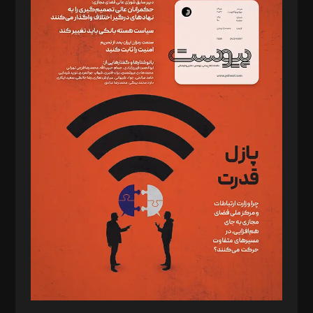
دبیر تحریریه: میثم قاسمی
د‌بیر ناداستان: سمانه سمیع
د‌بیر خدمت و تجارت: ابوالفضل رجبی
د‌بیر حقوق فناوری: حسام‌الدین ایپکچی
د‌بیر پیوست جهان: مینا پاکدل
د‌بیر تحریریه آنلاین: بابک نقاش
تحریریه‌: مجتبی محمود‌ی، آرش برهمند، یسنا امان‌پور، سروش کرمیان،
مصطفی مسجدی آرانی، ابوالفضل رجبی، زهرا فکرانه، فائزه فتحی
رستمی،مصطفی باستان
ویرایش: نگار استاد‌‌آقا
طراح یونیفرم: مجید توکلی
فیلمبرداری و عکاسی: امیر شفیعی، مانی لطفی زاده
گرافیک و صفحه‌آرایی: سید‌سبحان‌علی ثابت
مد‌یر توسعه تجاری: کامبیز برید‌
امور مالی: شاپور رهبری، محمد‌ کاظمی‌نیا
امور اد‌اری: راضیه محمود‌ی