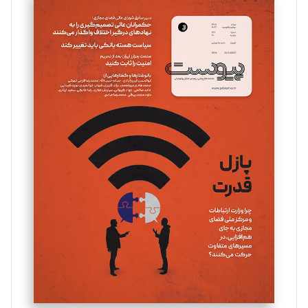
سروش کرمیان
تحریریه
مینا پاکدل
تحریریه
یسنا امان‌پور
تحریریه
ملینا جعفری
تحریریه
مصطفی مسجدی آرانی