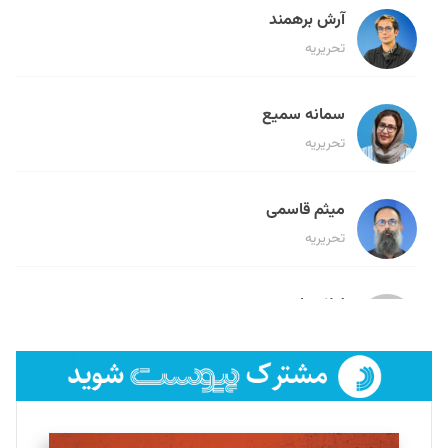
آرش برهمند
تحریریه
سمانه سمیع
تحریریه
میثم قاسمی
تحریریه
لیلا حنارود
تحریریه
فائزه فتحی رستمی
تحریریه