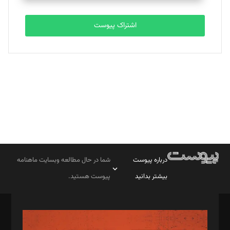
تحریریه
اشتراک پیوست
بابک نقاش
تحریریه
درباره پیوست
شما در حال مطالعه وبسایت ماهنامه
بیشتر بدانید
پیوست هستید.
صاحب امتیاز: موسسه پرسش (پویندگان راز ستاره شمال)
مدیر مسئول: محمدباقر اثنی‌عشری
سردبیر: مهرک محمودی